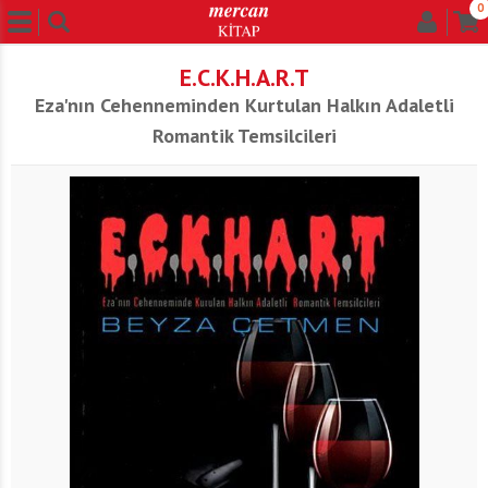
0
E.C.K.H.A.R.T
Eza'nın Cehenneminden Kurtulan Halkın Adaletli
Romantik Temsilcileri