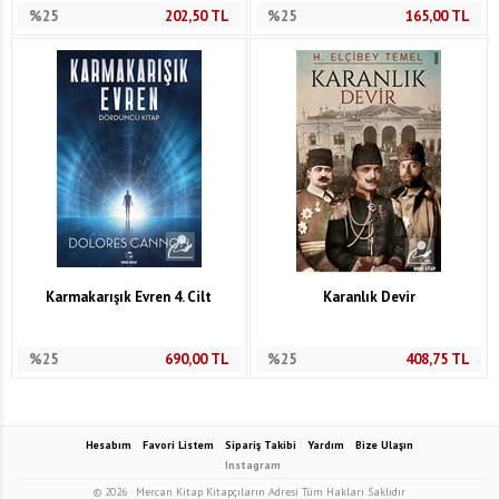
%25
202,50
TL
%25
165,00
TL
Karmakarışık Evren 4. Cilt
Karanlık Devir
%25
690,00
TL
%25
408,75
TL
Hesabım
Favori Listem
Sipariş Takibi
Yardım
Bize Ulaşın
Instagram
© 2026
Mercan Kitap Kitapçıların Adresi Tüm Hakları Saklıdır