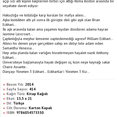
açıp sizi altı kişinin kalplerinin birbiri için attığı Roma Boston arasında bir
seyahate davet ediyor.
Haksızlığa ve kötülüğe karşı kurulan bir mafya ailesi...
Aşka küstükten altı yıl sonra ilk görüşte deli gibi aşık olan Brian
Eckhart...
İki aşk arasında kalan ama yaşamını kıyıdan döndüren adama hayran
Jasmine Lescroart...
Çapkınlığıyla meşhur kimsenin zaptedemediği agresif William Eckhart...
Altıncı his denen şeye gerçekten sahip en deliyi bile adam eden
Samantha Venessa...
Hep arka planda kalan varlığını hissetirmeyen hayalet nazik Anthony
Eckhart...
Üniversiteye başlamasıyla hayatı değişen üç kızın neşe kaynağı sakar
Chaire Assante..
Dünyayı Yöneten 3 Eckhart... Eckhartlar'ı Yöneten 3 Kız...
Basım Yılı:
2014
Sayfa Sayısı:
414
Kağıt Türü:
Kitap Kağıdı
Ebat:
13,5 x 21
Dil:
Türkçe
Cilt Durumu:
Karton Kapak
ISBN:
9786054575350