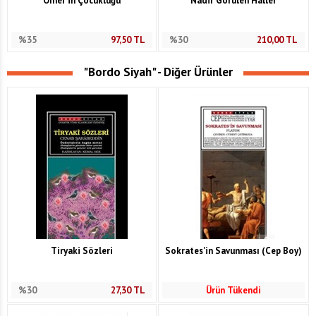
Ömer'in Çocukluğu
Nadir Görülen Haller
%35
97,50
TL
%30
210,00
TL
"Bordo Siyah" - Diğer Ürünler
Tiryaki Sözleri
Sokrates'in Savunması (Cep Boy)
%30
27,30
TL
Ürün Tükendi