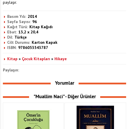
paylaşır.
Basım Yılı:
2014
Sayfa Sayısı:
96
Kağıt Türü:
Kitap Kağıdı
Ebat:
13,2 x 20,4
Dil:
Türkçe
Cilt Durumu:
Karton Kapak
ISBN:
9786053543787
Kitap
»
Çocuk Kitapları
»
Hikaye
Paylaşın:
Yorumlar
"Muallim Naci" - Diğer Ürünler