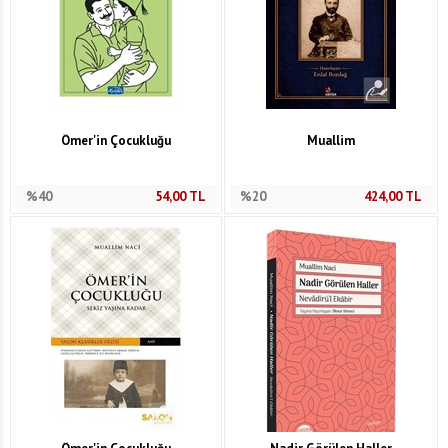
Ömer'in Çocukluğu
Muallim
%40
54,00
TL
%20
424,00
TL