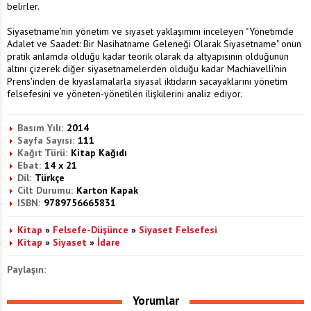
belirler.
Siyasetname'nin yönetim ve siyaset yaklaşımını inceleyen "Yönetimde
Adalet ve Saadet: Bir Nasihatname Geleneği Olarak Siyasetname" onun
pratik anlamda olduğu kadar teorik olarak da altyapısının olduğunun
altını çizerek diğer siyasetnamelerden olduğu kadar Machiavelli'nin
Prens'inden de kıyaslamalarla siyasal iktidarın sacayaklarını yönetim
felsefesini ve yöneten-yönetilen ilişkilerini analiz ediyor.
Basım Yılı:
2014
Sayfa Sayısı:
111
Kağıt Türü:
Kitap Kağıdı
Ebat:
14 x 21
Dil:
Türkçe
Cilt Durumu:
Karton Kapak
ISBN:
9789756665831
Kitap
»
Felsefe-Düşünce
»
Siyaset Felsefesi
Kitap
»
Siyaset
»
İdare
Paylaşın:
Yorumlar