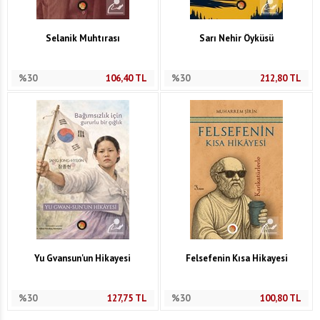
Selanik Muhtırası
Sarı Nehir Öyküsü
%30
106,40
TL
%30
212,80
TL
Yu Gvansun'un Hikayesi
Felsefenin Kısa Hikayesi
%30
127,75
TL
%30
100,80
TL