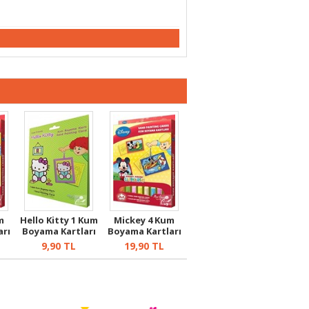
m
Hello Kitty 1 Kum
Mickey 4 Kum
arı
Boyama Kartları
Boyama Kartları
9,90
TL
19,90
TL