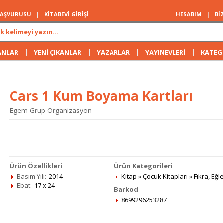
 BAŞVURUSU
|
KİTABEVİ GİRİŞİ
HESABIM
|
Bİ
|
|
|
|
ANLAR
YENİ ÇIKANLAR
YAZARLAR
YAYINEVLERİ
KATEG
Cars 1 Kum Boyama Kartları
Egem Grup Organizasyon
Ürün Özellikleri
Ürün Kategorileri
Basım Yılı:
2014
Kitap
»
Çocuk Kitapları
»
Fıkra, Eğ
Ebat:
17 x 24
Barkod
8699296253287