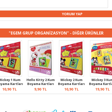
"EGEM GRUP ORGANİZASYON" - DİĞER ÜRÜNLER
Mickey 1 Kum
Hello Kitty 2 Kum
Mickey 2 Kum
Mickey 3 Ku
yama Kartları
Boyama Kartları
Boyama Kartları
Boyama Kartl
10,90
TL
9,90
TL
10,90
TL
19,90
TL