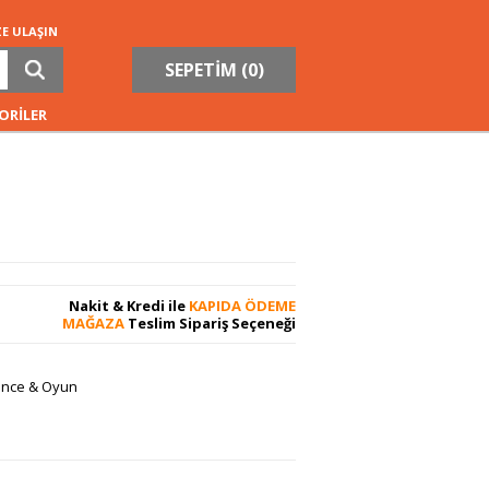
ZE ULAŞIN
SEPETİM (
0
)
ORİLER
Nakit & Kredi ile
KAPIDA ÖDEME
MAĞAZA
Teslim Sipariş Seçeneği
lence & Oyun