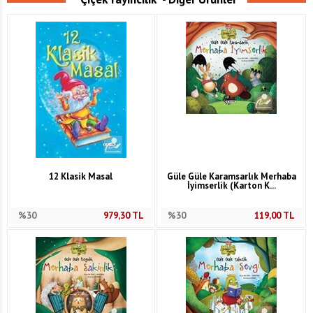
12 Klasik Masal
Güle Güle Karamsarlık Merhaba
İyimserlik (Karton K...
%30
979,30
TL
%30
119,00
TL