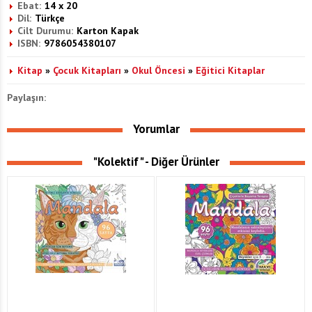
Ebat:
14 x 20
Dil:
Türkçe
Cilt Durumu:
Karton Kapak
ISBN:
9786054380107
Kitap
»
Çocuk Kitapları
»
Okul Öncesi
»
Eğitici Kitaplar
Paylaşın:
Yorumlar
"Kolektif" - Diğer Ürünler