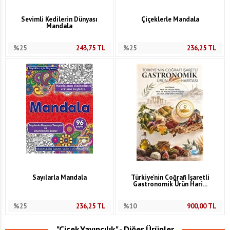
Sevimli Kedilerin Dünyası
Çiçeklerle Mandala
Mandala
%25
243,75
TL
%25
236,25
TL
Sayılarla Mandala
Türkiye'nin Coğrafi İşaretli
Gastronomik Ürün Hari...
%25
236,25
TL
%10
900,00
TL
"Çiçek Yayıncılık" - Diğer Ürünler