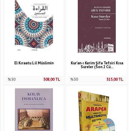
El Kıraatu Lil Müslimin
Kur'an-ı Kerim Şifa Tefsiri Kısa
Sureler (Son 2 Cü...
%30
308,00
TL
%30
315,00
TL