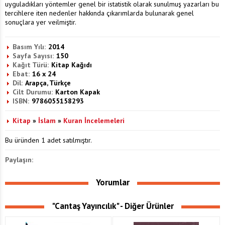
uyguladıkları yöntemler genel bir istatistik olarak sunulmuş yazarları bu
tercihlere iten nedenler hakkında çıkarımlarda bulunarak genel
sonuçlara yer veilmiştir.
Basım Yılı:
2014
Sayfa Sayısı:
150
Kağıt Türü:
Kitap Kağıdı
Ebat:
16 x 24
Dil:
Arapça, Türkçe
Cilt Durumu:
Karton Kapak
ISBN:
9786055158293
Kitap
»
İslam
»
Kuran İncelemeleri
Bu üründen 1 adet satılmıştır.
Paylaşın:
Yorumlar
"Cantaş Yayıncılık" - Diğer Ürünler