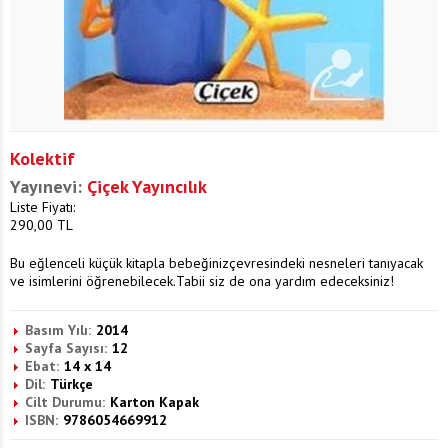
Kolektif
Yayınevi:
Çiçek Yayıncılık
Liste Fiyatı:
290,00
TL
Bu eğlenceli küçük kitapla bebeğinizçevresindeki nesneleri tanıyacak
ve isimlerini öğrenebilecek.Tabii siz de ona yardım edeceksiniz!
Basım Yılı:
2014
Sayfa Sayısı:
12
Ebat:
14 x 14
Dil:
Türkçe
Cilt Durumu:
Karton Kapak
ISBN:
9786054669912