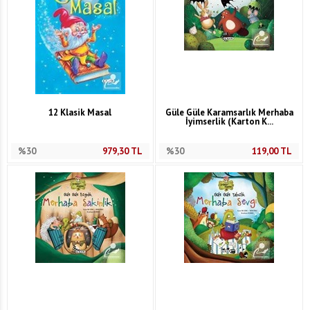
12 Klasik Masal
Güle Güle Karamsarlık Merhaba
İyimserlik (Karton K...
%30
979,30
TL
%30
119,00
TL