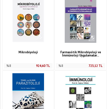
Mikrobiyoloji
Farmasötik Mikrobiyoloji ve
İmmünoloji Uygulamalar...
%8
924,60
TL
%8
723,12
TL