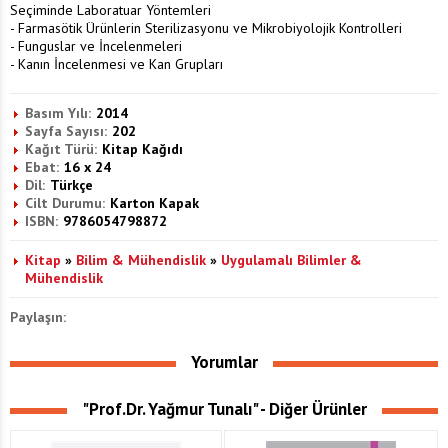
Seçiminde Laboratuar Yöntemleri
- Farmasötik Ürünlerin Sterilizasyonu ve Mikrobiyolojik Kontrolleri
- Funguslar ve İncelenmeleri
- Kanın İncelenmesi ve Kan Grupları
Basım Yılı:
2014
Sayfa Sayısı:
202
Kağıt Türü:
Kitap Kağıdı
Ebat:
16 x 24
Dil:
Türkçe
Cilt Durumu:
Karton Kapak
ISBN:
9786054798872
Kitap
»
Bilim & Mühendislik
»
Uygulamalı Bilimler &
Mühendislik
Paylaşın:
Yorumlar
"Prof.Dr. Yağmur Tunalı" - Diğer Ürünler