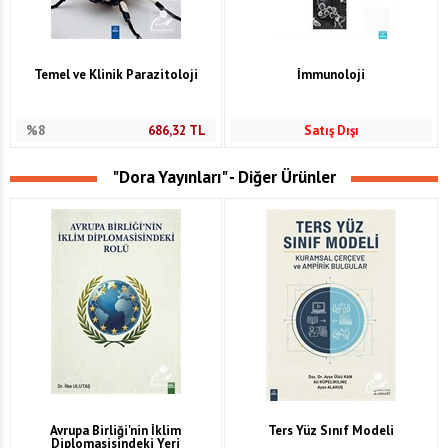
Temel ve Klinik Parazitoloji
İmmunoloji
%8
686,32
TL
Satış Dışı
"Dora Yayınları" - Diğer Ürünler
Avrupa Birliği'nin İklim
Ters Yüz Sınıf Modeli
Diplomasisindeki Yeri