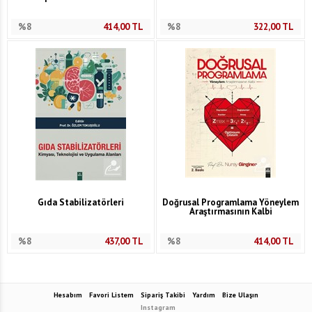
%8
414,00
TL
%8
322,00
TL
Gıda Stabilizatörleri
Doğrusal Programlama Yöneylem
Araştırmasının Kalbi
%8
437,00
TL
%8
414,00
TL
Hesabım
Favori Listem
Sipariş Takibi
Yardım
Bize Ulaşın
Instagram