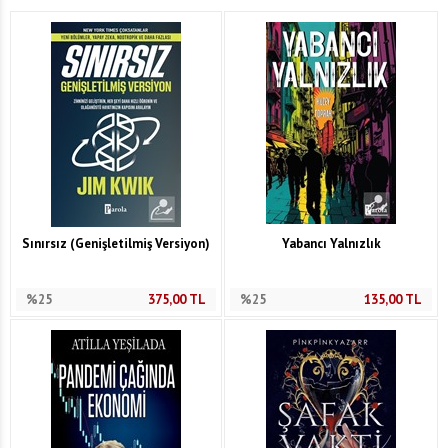
Sınırsız (Genişletilmiş Versiyon)
Yabancı Yalnızlık
%25
375,00
TL
%25
135,00
TL