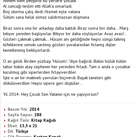
Annem beni yetiştirdi bu yerlere yolladı
Al sancağı teslim etti Allah'a ısmarladı.
Boş oturma çalış dedi. Hizmet eyle vatana
Sütüm sana helal olmaz saldırmazsan düşmana
Biraz sonra ona bir arkadaşı daha katıldı. Biraz sonra biri daha... Marş
bitiyor yeniden başlıyorlar. Bitiyor bir daha söylüyorlar. Avaz avaz!..
Gözleri çakmak çakmak... Hücum anı geldiğinde hepsi süngü takmış
tüfeklerine sımsıkı sarılmış gözleri yuvalarından fırlamış dişler
kenetlenmiş bekliyorlardı.
O an geldi. Birden yüzbaşı "Hücum!.."diye bağırdı. Bütün bölük bütün
tabur bütün alay cephenin her yerinden fırladı. Tam o anda o çocuklar
kurulmuş gibi siperlerden fırlayıverdiler.
İşte o an bir makineli yavruları biçiverdi. Başak taneleri gibi
dökülüverdiler. Hepsi sipere geri düştüler...
Yıl 2014; Hey Çocuk Sen Vatanın için ne yapıyorsun?
Basım Yılı:
2014
Sayfa Sayısı:
288
Kağıt Türü:
Kitap Kağıdı
Ebat:
13,5 x 21
Dil:
Türkçe
Cilt Durumu:
Karton Kapak