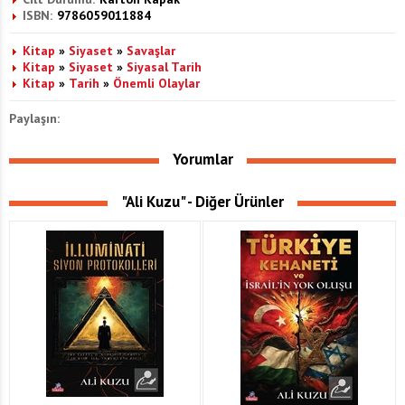
ISBN:
9786059011884
Kitap
»
Siyaset
»
Savaşlar
Kitap
»
Siyaset
»
Siyasal Tarih
Kitap
»
Tarih
»
Önemli Olaylar
Paylaşın:
Yorumlar
"Ali Kuzu" - Diğer Ürünler