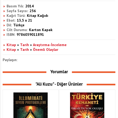
Basım Yılı:
2014
Sayfa Sayısı:
256
Kağıt Türü:
Kitap Kağıdı
Ebat:
13,5 x 21
Dil:
Türkçe
Cilt Durumu:
Karton Kapak
ISBN:
9786059011891
Kitap
»
Tarih
»
Araştırma-İnceleme
Kitap
»
Tarih
»
Önemli Olaylar
Paylaşın:
Yorumlar
"Ali Kuzu" - Diğer Ürünler