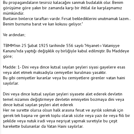
Bu propagandaların tesirsiz kalacağını sanmak budalalık olur. Benim
görüşüme göre yakın bir zamanda karşı bir ihtilal ile karşılaşmamız
mümkündür.
Bunların binlerce taraftarı vardır. Fırsat beklediklerini unutmamak lazım..
Benim burnuma barut ve kan kokusu geliyor."
Ve ardından;
TBMM'nin 25 Şubat 1925 tarihinde 556 sayılı "Hıyanet-ı Vataniyye
Kanunu"nda yaptığı değişiklik oy birliğiyle kabul edilmiştir. Bu Maddeye
göre;
Madde: 1- Dini veya dince kutsal sayılan şeyleri siyasi gayelere esas
veya alet etmek maksadıyla cemiyetler kurulması yasaktır.
Bu gibi cemiyetler kuranlar veya bu cemiyetlere girenler vatan haini
sayılırlar.
Dini veya dince kutsal sayılan şeyleri siyasete alet ederek devletin
temel nizamını değiştirmeye devletin emniyetini bozmaya dini veya
dince kutsal sayılan şeyleri alet ederek
Her ne surette olursa olsun halk arasına fesat ve ayrılık sokmak için
gerek tek başına ve gerek toplu olarak sözle veya yazı ile veya fiili bir
şekilde veya nutuk iradi veya neşriyat yapmak suretiyle bu çeşit
harekette bulunanlar da Vatan Haini sayılırlar.