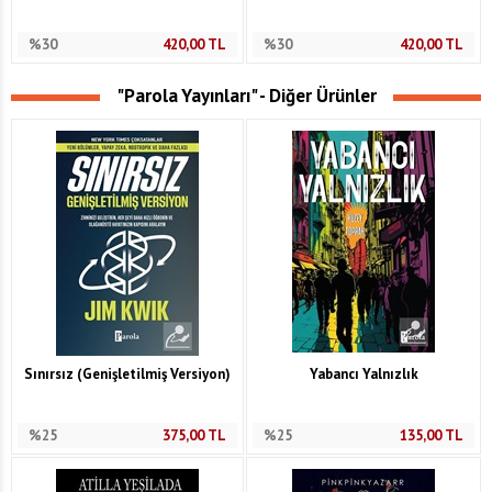
%30
420,00
TL
%30
420,00
TL
"Parola Yayınları" - Diğer Ürünler
Sınırsız (Genişletilmiş Versiyon)
Yabancı Yalnızlık
%25
375,00
TL
%25
135,00
TL