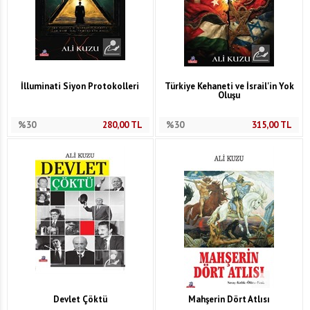
İlluminati Siyon Protokolleri
Türkiye Kehaneti ve İsrail'in Yok
Oluşu
%30
280,00
TL
%30
315,00
TL
Devlet Çöktü
Mahşerin Dört Atlısı