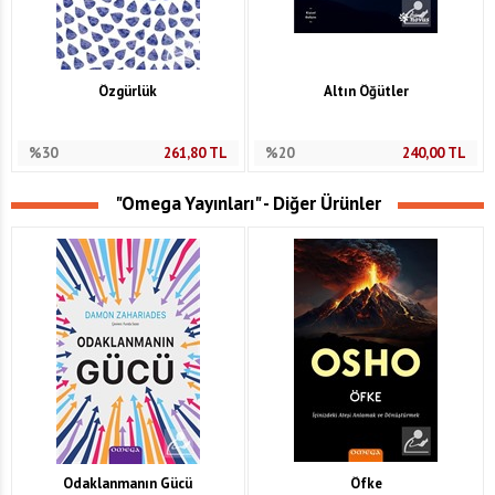
Özgürlük
Altın Öğütler
%30
261,80
TL
%20
240,00
TL
"Omega Yayınları" - Diğer Ürünler
Odaklanmanın Gücü
Öfke