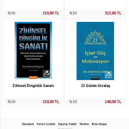
%30
210,00
TL
%30
315,00
TL
Zihinsel Dinginlik Sanatı
21 Günde Ustalaş
%30
210,00
TL
%30
140,00
TL
Hesabım
Favori Listem
Sipariş Takibi
Yardım
Bize Ulaşın