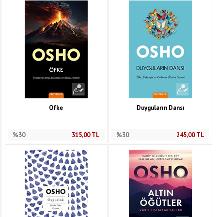
Öfke
Duyguların Dansı
%30
315,00
TL
%30
245,00
TL