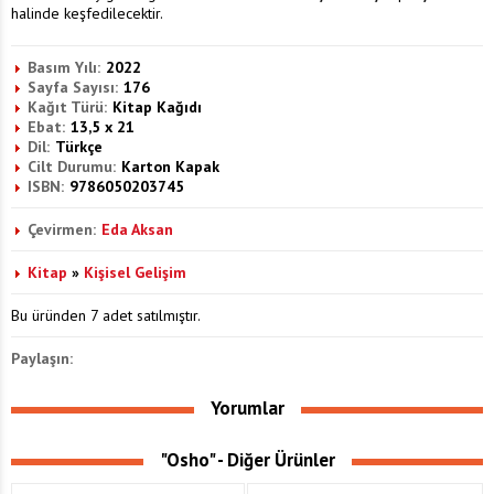
halinde keşfedilecektir.
Basım Yılı:
2022
Sayfa Sayısı:
176
Kağıt Türü:
Kitap Kağıdı
Ebat:
13,5 x 21
Dil:
Türkçe
Cilt Durumu:
Karton Kapak
ISBN:
9786050203745
Çevirmen:
Eda Aksan
Kitap
»
Kişisel Gelişim
Bu üründen 7 adet satılmıştır.
Paylaşın:
Yorumlar
"Osho" - Diğer Ürünler