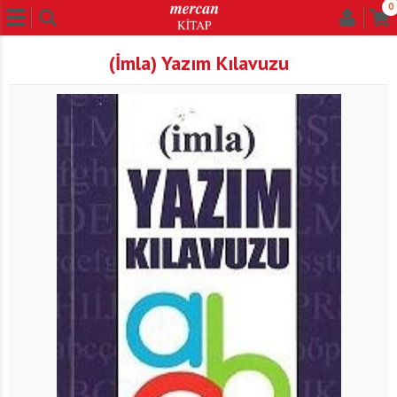
0
(İmla) Yazım Kılavuzu