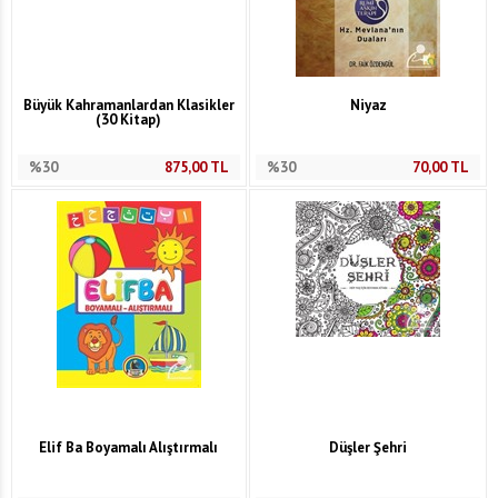
Büyük Kahramanlardan Klasikler
Niyaz
(30 Kitap)
%30
875,00
TL
%30
70,00
TL
Elif Ba Boyamalı Alıştırmalı
Düşler Şehri