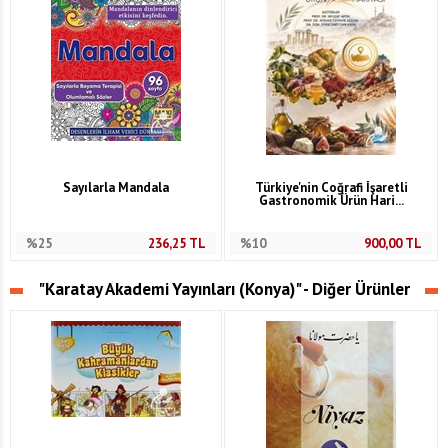
Sayılarla Mandala
Türkiye'nin Coğrafi İşaretli
Gastronomik Ürün Hari...
%25
236,25
TL
%10
900,00
TL
"Karatay Akademi Yayınları (Konya)" - Diğer Ürünler