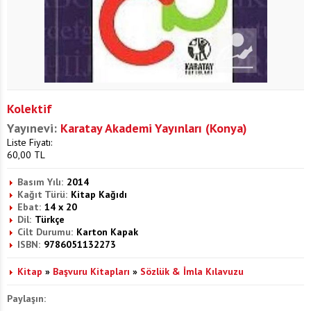
Kolektif
Yayınevi:
Karatay Akademi Yayınları (Konya)
Liste Fiyatı:
60,00
TL
Basım Yılı:
2014
Kağıt Türü:
Kitap Kağıdı
Ebat:
14 x 20
Dil:
Türkçe
Cilt Durumu:
Karton Kapak
ISBN:
9786051132273
Kitap
»
Başvuru Kitapları
»
Sözlük & İmla Kılavuzu
Paylaşın: