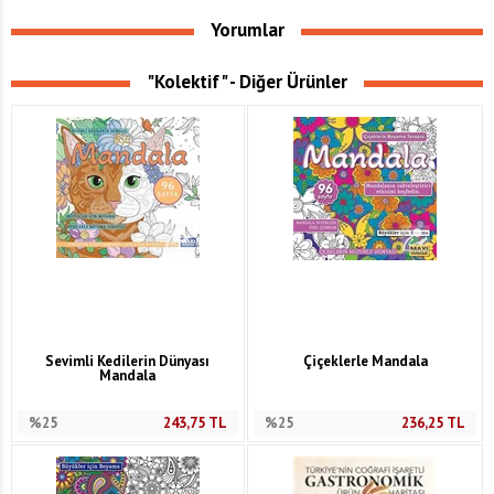
Yorumlar
"Kolektif" - Diğer Ürünler
Sevimli Kedilerin Dünyası
Çiçeklerle Mandala
Mandala
%25
243,75
TL
%25
236,25
TL