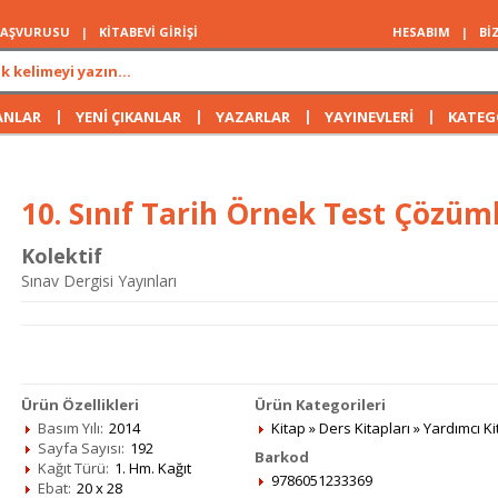
 BAŞVURUSU
|
KİTABEVİ GİRİŞİ
HESABIM
|
Bİ
|
|
|
|
ANLAR
YENİ ÇIKANLAR
YAZARLAR
YAYINEVLERİ
KATEG
10. Sınıf Tarih Örnek Test Çözüm
Kolektif
Sınav Dergisi Yayınları
Ürün Özellikleri
Ürün Kategorileri
Basım Yılı:
2014
Kitap
»
Ders Kitapları
»
Yardımcı Ki
Sayfa Sayısı:
192
Barkod
Kağıt Türü:
1. Hm. Kağıt
9786051233369
Ebat:
20 x 28