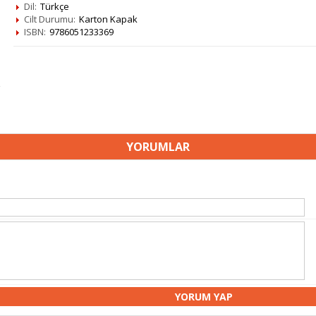
Dil:
Türkçe
Cilt Durumu:
Karton Kapak
ISBN:
9786051233369
YORUMLAR