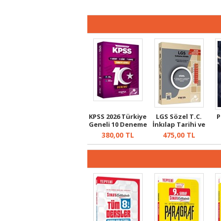
KPSS 2026 Türkiye
LGS Sözel T.C.
P
Geneli 10 Deneme
İnkılap Tarihi ve
Kolay...
Atatürk...
380,00
TL
475,00
TL