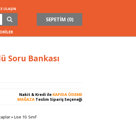
ZE ULAŞIN
SEPETİM (
0
)
ORİLER
lü Soru Bankası
Nakit & Kredi ile
KAPIDA ÖDEME
MAĞAZA
Teslim Sipariş Seçeneği
taplar
»
Lise 10. Sınıf