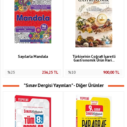
Sayılarla Mandala
Türkiye'nin Coğrafi İşaretli
Gastronomik Ürün Hari...
%25
236,25
TL
%10
900,00
TL
"Sınav Dergisi Yayınları" - Diğer Ürünler