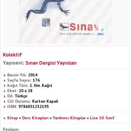
Kolektif
Yayınevi:
Sınav Dergisi Yayınları
Basım Yılı:
2014
Sayfa Sayısı:
176
Kağıt Türü:
1. Hm. Kağıt
Ebat:
20 x 28
Dil:
Türkçe
Cilt Durumu:
Karton Kapak
ISBN:
9786051232195
Kitap
»
Ders Kitapları
»
Yardımcı Kitaplar
»
Lise 10. Sınıf
Paylaşın: