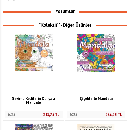
Yorumlar
"Kolektif" - Diğer Ürünler
Sevimli Kedilerin Dünyası
Çiçeklerle Mandala
Mandala
%25
243,75
TL
%25
236,25
TL