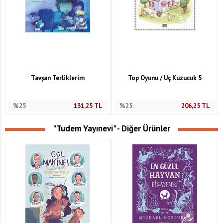
Tavşan Terliklerim
Top Oyunu / Üç Kuzucuk 5
%25
131,25
TL
%25
206,25
TL
"Tudem Yayınevi" - Diğer Ürünler