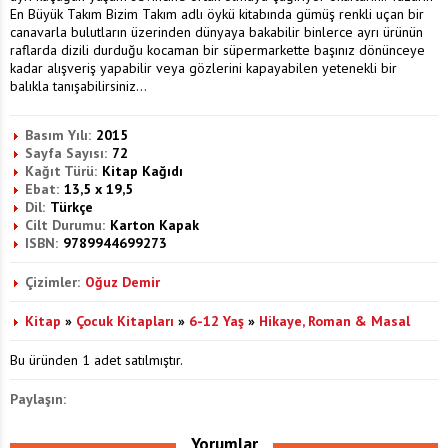
En Büyük Takım Bizim Takım adlı öykü kitabında gümüş renkli uçan bir
canavarla bulutların üzerinden dünyaya bakabilir binlerce ayrı ürünün
raflarda dizili durduğu kocaman bir süpermarkette başınız dönünceye
kadar alışveriş yapabilir veya gözlerini kapayabilen yetenekli bir
balıkla tanışabilirsiniz...
Basım Yılı:
2015
Sayfa Sayısı:
72
Kağıt Türü:
Kitap Kağıdı
Ebat:
13,5 x 19,5
Dil:
Türkçe
Cilt Durumu:
Karton Kapak
ISBN:
9789944699273
Çizimler:
Oğuz Demir
Kitap
»
Çocuk Kitapları
»
6-12 Yaş
»
Hikaye, Roman & Masal
Bu üründen 1 adet satılmıştır.
Paylaşın:
Yorumlar