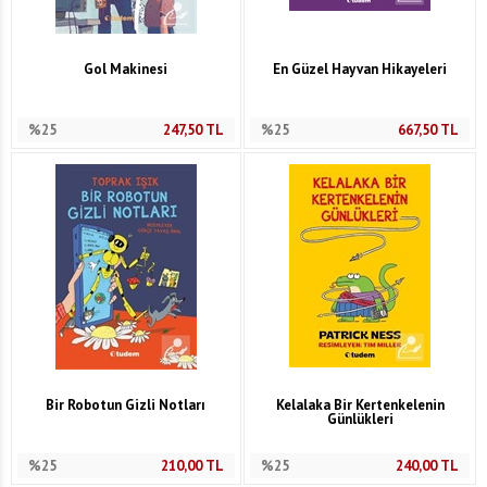
Gol Makinesi
En Güzel Hayvan Hikayeleri
%25
247,50
TL
%25
667,50
TL
Bir Robotun Gizli Notları
Kelalaka Bir Kertenkelenin
Günlükleri
%25
210,00
TL
%25
240,00
TL