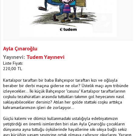
Ayla Çınaroğlu
Yayınevi:
Tudem Yayınevi
Liste Fiyatı:
220,00
TL
Kartalspor taraftarı bir baba Bahçespor taraftarı kızı ve oğluyla
beraber bir derbi maçına giderse ne olur? Üstelik maçı aynı tribünde
izleyecekler... İki küçük Bahçespor "casusu" Kartalspor taraftarlarının
coşkulu tezahüratları arasında tuttukları takımın gol heyecanını nasıl
saklayabilecekler dersiniz? Atılan her golde stattaki coşku arttıkça
kahramanlarımızın işleri de zorlaşıyor...
Güçlü kalemi ve dilimizi kullanmadaki ustalığıyla edebiyatımızın
yetiştirdiği en önemli isimlerden biri olan Ayla Çınaroğlu çocukların
dünyasına ayna tuttuğu öykülerinde hayallerine sıkı sıkıya bağlı sekiz
ayrı küçüğün yaşam sevincine ortak olmaya çağırıyor okurlarını. Yazarın