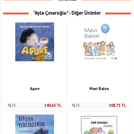
"Ayla Çınaroğlu" - Diğer Ürünler
Aşure
Mavi Balon
%25
140,63
TL
%25
108,75
TL