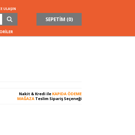
ZE ULAŞIN
SEPETİM (
0
)
ORİLER
Nakit & Kredi ile
KAPIDA ÖDEME
MAĞAZA
Teslim Sipariş Seçeneği