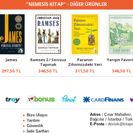
"NEMESİS KİTAP" - DİĞER ÜRÜNLER
James
Ramses 2 / Sonsuz
Paranın
Yarışın Favori
Tapınak
Zihninizdeki Yeri
297,50
TL
346,50
TL
311,50
TL
346,50
TL
Adres :
Çınar Mahallesi,
Bize Ulaşın
Bağcılar / İstanbul / Türk
Yardım
E-Posta :
destek@kitap
Güvenlik
İade Şartları