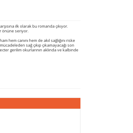
arşısına ilk olarak bu romanda çıkıyor.
r önüne seriyor.
raham hem canını hem de akıl sağlığını riske
bu mücadeleden sağ çıkıp çıkamayacağı son
ecter gerilim okurlarının aklında ve kalbinde