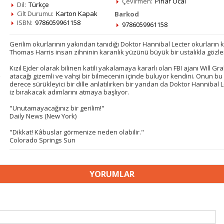
Çevirmen:
Pınar Öcal
Dil:
Türkçe
Cilt Durumu:
Karton Kapak
Barkod
ISBN:
9786059961158
9786059961158
Gerilim okurlarının yakından tanıdığı Doktor Hannibal Lecter okurların k
Thomas Harris insan zihninin karanlık yüzünü büyük bir ustalıkla gözle
Kızıl Ejder olarak bilinen katili yakalamaya kararlı olan FBI ajanı Will G
atacağı gizemli ve vahşi bir bilmecenin içinde buluyor kendini. Onun 
derece sürükleyici bir dille anlatılırken bir yandan da Doktor Hannibal L
iz bırakacak adımlarını atmaya başlıyor.
"Unutamayacağınız bir gerilim!"
Daily News (New York)
"Dikkat! Kâbuslar görmenize neden olabilir."
Colorado Springs Sun
YORUMLAR