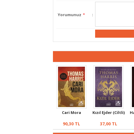
Yorumunuz
*
:
Cari Mora
Kızıl Ejder (Ciltli)
Ha
90,30
TL
37,00
TL