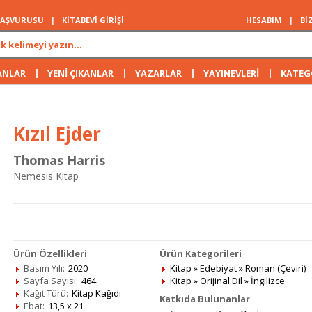
 BAŞVURUSU
|
KİTABEVİ GİRİŞİ
HESABIM
|
Bİ
|
|
|
|
ANLAR
YENİ ÇIKANLAR
YAZARLAR
YAYINEVLERİ
KATEG
Kızıl Ejder
Thomas Harris
Nemesis Kitap
Ürün Özellikleri
Ürün Kategorileri
Basım Yılı:
2020
Kitap
»
Edebiyat
»
Roman (Çeviri)
Sayfa Sayısı:
464
Kitap
»
Orijinal Dil
»
İngilizce
Kağıt Türü:
Kitap Kağıdı
Katkıda Bulunanlar
Ebat:
13,5 x 21