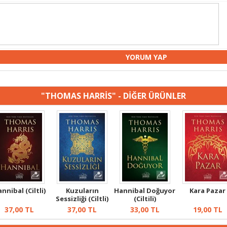
"THOMAS HARRİS" - DİĞER ÜRÜNLER
nnibal (Ciltli)
Kuzuların
Hannibal Doğuyor
Kara Pazar
Sessizliği (Ciltli)
(Ciltili)
37,00
TL
37,00
TL
33,00
TL
19,00
TL