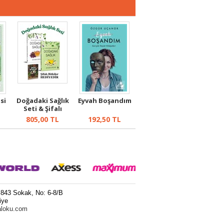
si
Doğadaki Sağlık
Eyvah Boşandım
Seti & Şifalı
Bitkiler H...
805,00
TL
192,50
TL
 843 Sokak, No: 6-8/B
iye
aloku.com