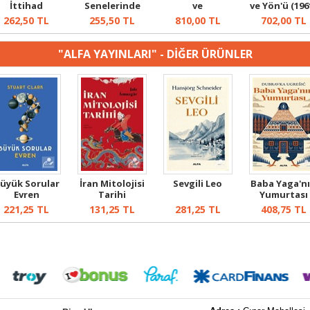
İttihad
Senelerinde
ve
ve Yön'ü (196
Teşkilat-ı Ma...
Başkumandanlık
1967) S...
262,50
TL
255,50
TL
810,00
TL
702,00
TL
Veka...
"ALFA YAYINLARI" - DİĞER ÜRÜNLER
üyük Sorular
İran Mitolojisi
Sevgili Leo
Baba Yaga'n
Evren
Tarihi
Yumurtası
221,25
TL
131,25
TL
281,25
TL
408,75
TL