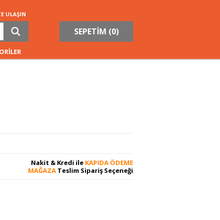
ZE ULAŞIN
SEPETİM (
0
)
ORİLER
Nakit & Kredi ile
KAPIDA ÖDEME
MAĞAZA
Teslim Sipariş Seçeneği