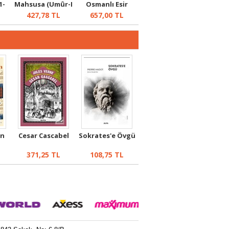
1-
Mahsusa (Umûr-I
Osmanlı Esir
Şarkiyye Dair...
Kampında...
427,78
TL
657,00
TL
ın
Cesar Cascabel
Sokrates'e Övgü
371,25
TL
108,75
TL