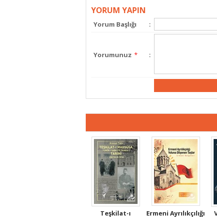
YORUM YAPIN
Yorum Başlığı
:
Yorumunuz
*
:
Teşkilat-ı
Ermeni Ayrılıkçılığı