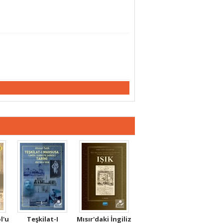
l'u
Teşkilat-I
Mısır'daki İngiliz