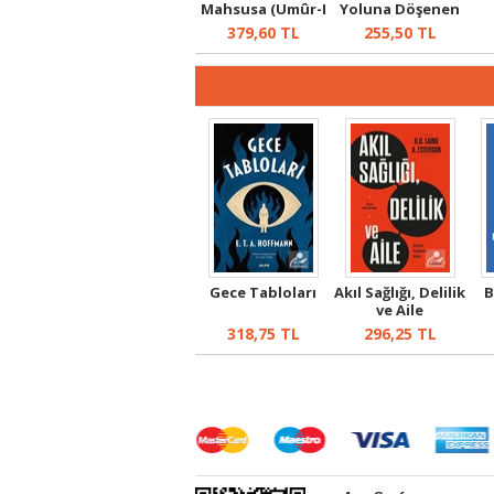
Mahsusa (Umûr-I
Yoluna Döşenen
Şarkiyye Dair...
Taşl...
379,60
TL
255,50
TL
Gece Tabloları
Akıl Sağlığı, Delilik
B
ve Aile
318,75
TL
296,25
TL