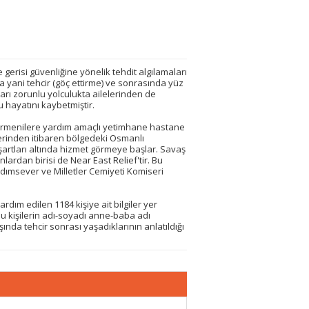
 gerisi güvenliğine yönelik tehdit algılamaları
a yani tehcir (göç ettirme) ve sonrasında yüz
arı zorunlu yolculukta ailelerinden de
 hayatını kaybetmiştir.
n Ermenilere yardım amaçlı yetimhane hastane
lerinden itibaren bölgedeki Osmanlı
artları altında hizmet görmeye başlar. Savaş
lardan birisi de Near East Relief'tir. Bu
rdımsever ve Milletler Cemiyeti Komiseri
dım edilen 1184 kişiye ait bilgiler yer
bu kişilerin adı-soyadı anne-baba adı
şında tehcir sonrası yaşadıklarının anlatıldığı