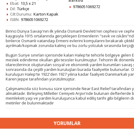
Barkod
Ebat:
13,5 x 21
9786051069272
Dil:
Türkçe
Cilt Durumu:
Karton Kapak
ISBN:
9786051069272
Birinci Dünya Savaşı'nın ilk yılında Osmanlı Devleti'nin cephesi ve cephe
kaygısıyla 1915 ortalarında gerçekleşen Ermenilerin "sevk ve iskânı"nd
binlerce Osmanlı vatandaşı Ermeni evlerini komşularını bırakarak çıktıkl
ayrılmak/kopmak zorunda kalmış ve bu zorlu yolculuk sırasında birçoğu
Bugün Suriye sınırları içerisinde kalan Halep'te tehcirle bölgeye gele
meslek edindirme okulları gibi tesisler kurulmuştur. Tehcirin ilk dönem
idarecilerince oluşturulan sosyal ve ekonomik yardım kurumları savaş ş
sonrasında da çeşitli yardım kuruluşları burada faaliyette bulunurlar. On
kuruluşun Halep'te 1922'den 1927 yılına kadar faaliyeti Danimarkalı ya
Karen Jeppe tarafından yürütülmüştür.
Çalışmamızda söz konusu süre içerisinde Near East Relief tarafından yar
almaktadır. Birleşmiş Milletler Cemiyeti Arşivi'nde bulunan defterlerde 
memleketi yaşı ve yardım kuruluşunca kabul ediliş tarihi gibi bilgilerin dı
metinler de bulunmaktadır
YORUMLAR