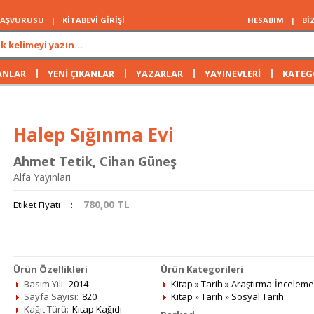
 BAŞVURUSU
|
KİTABEVİ GİRİŞİ
HESABIM
|
Bİ
|
|
|
|
ANLAR
YENİ ÇIKANLAR
YAZARLAR
YAYINEVLERİ
KATEG
Halep Sığınma Evi
Ahmet Tetik
,
Cihan Güneş
Alfa Yayınları
780,00
TL
Etiket Fiyatı
:
Ürün Özellikleri
Ürün Kategorileri
Basım Yılı:
2014
Kitap
»
Tarih
»
Araştırma-İnceleme
Sayfa Sayısı:
820
Kitap
»
Tarih
»
Sosyal Tarih
Kağıt Türü:
Kitap Kağıdı