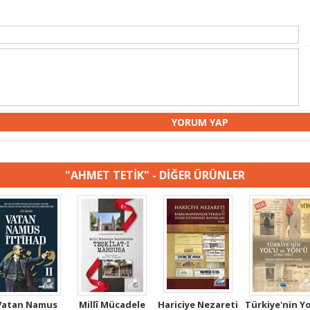
"AHMET TETİK" - DİĞER ÜRÜNLER
Vatan Namus
Millî Mücadele
Hariciye Nezareti
Türkiye'nin Yo