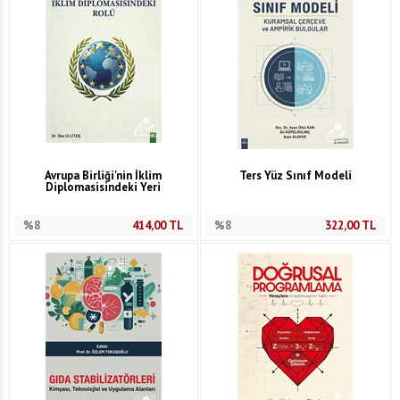
Avrupa Birliği'nin İklim
Ters Yüz Sınıf Modeli
Diplomasisindeki Yeri
%8
414,00
TL
%8
322,00
TL