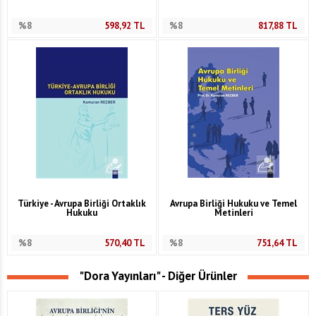
%8
598,92
TL
%8
817,88
TL
Türkiye - Avrupa Birliği Ortaklık
Avrupa Birliği Hukuku ve Temel
Hukuku
Metinleri
%8
570,40
TL
%8
751,64
TL
"Dora Yayınları" - Diğer Ürünler