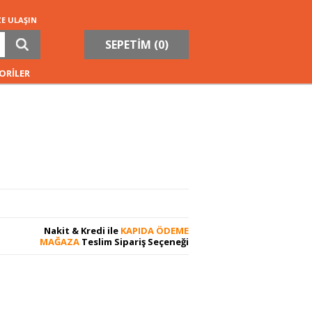
ZE ULAŞIN
SEPETİM (
0
)
ORİLER
Nakit & Kredi ile
KAPIDA ÖDEME
MAĞAZA
Teslim Sipariş Seçeneği