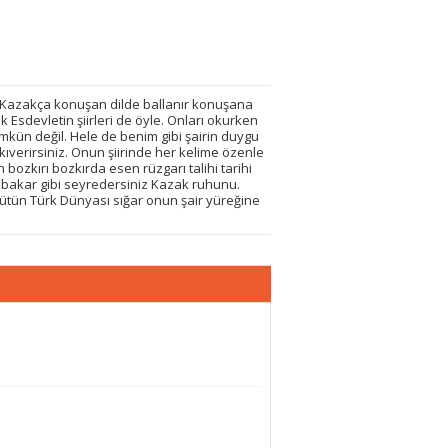
. Kazakça konuşan dilde ballanır konuşana
Esdevletin şiirleri de öyle. Onları okurken
mkün değil. Hele de benim gibi şairin duygu
akıverirsiniz. Onun şiirinde her kelime özenle
 bozkırı bozkırda esen rüzgarı talihi tarihi
na bakar gibi seyredersiniz Kazak ruhunu.
 bütün Türk Dünyası sığar onun şair yüreğine