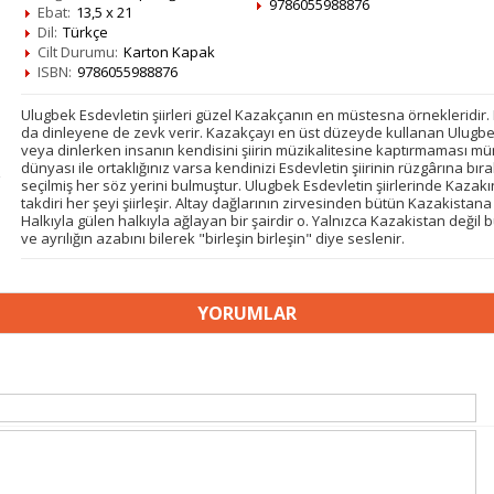
9786055988876
Ebat:
13,5 x 21
Dil:
Türkçe
Cilt Durumu:
Karton Kapak
ISBN:
9786055988876
Ulugbek Esdevletin şiirleri güzel Kazakçanın en müstesna örnekleridir
da dinleyene de zevk verir. Kazakçayı en üst düzeyde kullanan Ulugbek 
veya dinlerken insanın kendisini şiirin müzikalitesine kaptırmaması mü
dünyası ile ortaklığınız varsa kendinizi Esdevletin şiirinin rüzgârına bır
seçilmiş her söz yerini bulmuştur. Ulugbek Esdevletin şiirlerinde Kazakın
takdiri her şeyi şiirleşir. Altay dağlarının zirvesinden bütün Kazakista
Halkıyla gülen halkıyla ağlayan bir şairdir o. Yalnızca Kazakistan değil
ve ayrılığın azabını bilerek "birleşin birleşin" diye seslenir.
YORUMLAR