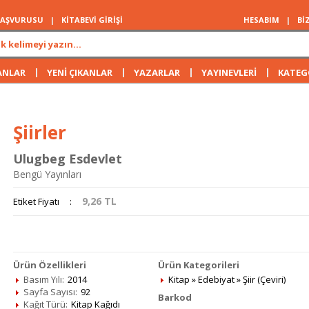
 BAŞVURUSU
|
KİTABEVİ GİRİŞİ
HESABIM
|
Bİ
|
|
|
|
ANLAR
YENİ ÇIKANLAR
YAZARLAR
YAYINEVLERİ
KATEG
Şiirler
Ulugbeg Esdevlet
Bengü Yayınları
9,26
TL
Etiket Fiyatı
:
Ürün Özellikleri
Ürün Kategorileri
Basım Yılı:
2014
Kitap
»
Edebiyat
»
Şiir (Çeviri)
Sayfa Sayısı:
92
Barkod
Kağıt Türü:
Kitap Kağıdı