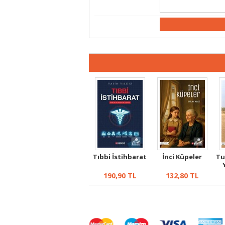
Tıbbi İstihbarat
İnci Küpeler
Tu
190,90
TL
132,80
TL