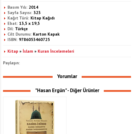
Basım Yılı:
2014
Sayfa Sayısı:
323
Kağıt Türü:
Kitap Kağıdı
Ebat:
13,5 x 19,5
Dil:
Türkçe
Cilt Durumu:
Karton Kapak
ISBN:
9786053460725
Kitap
»
İslam
»
Kuran İncelemeleri
Paylaşın:
Yorumlar
"Hasan Ergün" - Diğer Ürünler