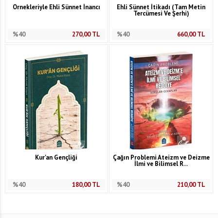
Örnekleriyle Ehli Sünnet İnancı
Ehli Sünnet İtikadı (Tam Metin
Tercümesi Ve Şerhi)
%40
270,00
TL
%40
660,00
TL
Kur'an Gençliği
Çağın Problemi Ateizm ve Deizme
İlmi ve Bilimsel R...
%40
180,00
TL
%40
210,00
TL