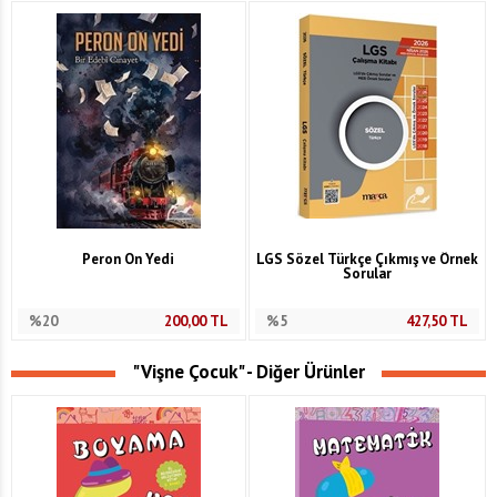
Peron On Yedi
LGS Sözel Türkçe Çıkmış ve Örnek
Sorular
%20
200,00
TL
%5
427,50
TL
"Vişne Çocuk" - Diğer Ürünler