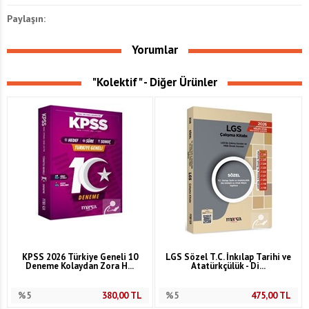
Paylaşın:
Yorumlar
"Kolektif" - Diğer Ürünler
KPSS 2026 Türkiye Geneli 10
LGS Sözel T.C. İnkılap Tarihi ve
Deneme Kolaydan Zora H...
Atatürkçülük - Di...
%5
380,00
TL
%5
475,00
TL