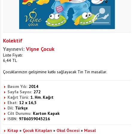
Kolektif
Yayınevi:
Vişne Çocuk
Liste Fiyatı:
6,44
TL
Çocuklarınızın gelişimine katkı sağlayacak Tin Tin masallar.
Basım Yılı:
2014
Sayfa Sayısı:
272
Kağıt Türü:
1. Hm. Kağıt
Ebat:
12 x 16,5
Dil:
Türkçe
Cilt Durumu:
Karton Kapak
ISBN:
9786059045216
Kitap
»
Çocuk Kitapları
»
Okul Öncesi
»
Masal