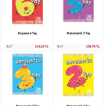
Boyama 6 Yaş
Matematik 5 Yaş
%27
124,10
TL
%27
138,70
TL