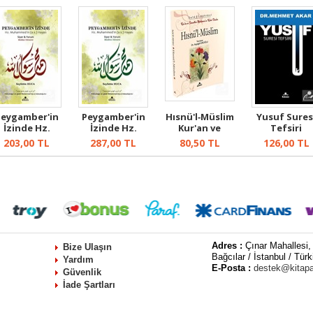
Peygamber'in
Peygamber'in
Hısnü'l‐Müslim
Yusuf Sures
İzinde Hz.
İzinde Hz.
Kur'an ve
Tefsiri
uhammed'in
Muhammed'in
Sünnetten
203,00
TL
287,00
TL
80,50
TL
126,00
TL
(a.s...
(a.s...
Müslü...
Adres :
Çınar Mahallesi,
Bize Ulaşın
Bağcılar / İstanbul / Türk
Yardım
E-Posta :
destek@kitap
Güvenlik
İade Şartları