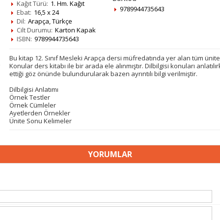
Kağıt Türü:
1. Hm. Kağıt
9789944735643
Ebat:
16,5 x 24
Dil:
Arapça, Türkçe
Cilt Durumu:
Karton Kapak
ISBN:
9789944735643
Bu kitap 12. Sınıf Mesleki Arapça dersi müfredatında yer alan tüm ünitele
Konular ders kitabı ile bir arada ele alınmıştır. Dilbilgisi konuları anlat
ettiği göz önünde bulundurularak bazen ayrıntılı bilgi verilmiştir.
Dilbilgisi Anlatımı
Örnek Testler
Örnek Cümleler
Ayetlerden Örnekler
Ünite Sonu Kelimeler
YORUMLAR