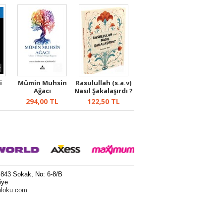
i
Mümin Muhsin
Rasulullah (s.a.v)
Ağacı
Nasıl Şakalaşırdı ?
294,00
TL
122,50
TL
 843 Sokak, No: 6-8/B
iye
aloku.com