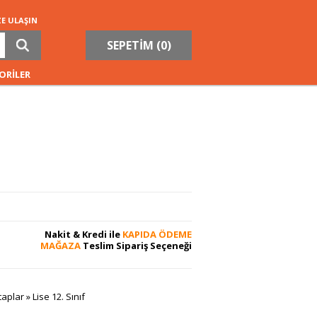
ZE ULAŞIN
SEPETİM (
0
)
ORİLER
Nakit & Kredi ile
KAPIDA ÖDEME
MAĞAZA
Teslim Sipariş Seçeneği
taplar
»
Lise 12. Sınıf