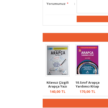
Yorumunuz
*
:
Kılavuz Çizgili
10.Sınıf Arapça
Arapça Yazı
Yardımcı Kitap
Defteri
140,00
TL
170,00
TL