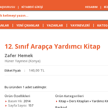
 BAŞVURUSU
|
KİTABEVİ GİRİŞİ
HESABIM
|
Bİ
|
|
|
|
ANLAR
YENİ ÇIKANLAR
YAZARLAR
YAYINEVLERİ
KATEG
12. Sınıf Arapça Yardımcı Kitap
Zafer Hemek
Hüner Yayınevi (Konya)
140,00
TL
Etiket Fiyatı
:
Bu üründen 1 adet satılmıştır.
Ürün Özellikleri
Ürün Kategorileri
Basım Yılı:
2014
Kitap
»
Ders Kitapları
»
Yardımcı Ki
Sayfa Sayısı:
157
Barkod