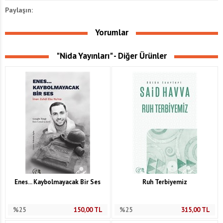
Paylaşın:
Yorumlar
"Nida Yayınları" - Diğer Ürünler
Enes... Kaybolmayacak Bir Ses
Ruh Terbiyemiz
%25
150,00
TL
%25
315,00
TL