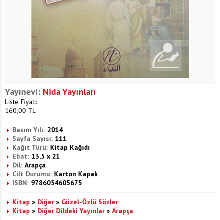
Yayınevi:
Nida Yayınları
Liste Fiyatı:
160,00
TL
Basım Yılı:
2014
Sayfa Sayısı:
111
Kağıt Türü:
Kitap Kağıdı
Ebat:
13,5 x 21
Dil:
Arapça
Cilt Durumu:
Karton Kapak
ISBN:
9786054605675
Kitap
»
Diğer
»
Güzel-Özlü Sözler
Kitap
»
Diğer Dildeki Yayınlar
»
Arapça