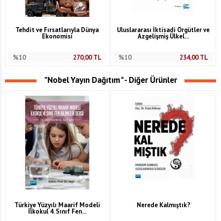
Tehdit ve Fırsatlarıyla Dünya
Uluslararası İktisadi Örgütler ve
Ekonomisi
Azgelişmiş Ülkel...
%10
270,00
TL
%10
234,00
TL
"Nobel Yayın Dağıtım" - Diğer Ürünler
Türkiye Yüzyılı Maarif Modeli
Nerede Kalmıştık?
İlkokul 4. Sınıf Fen...