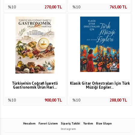
%10
270,00
TL
%10
765,00
TL
Türkiye'nin Coğrafi İşaretli
Klasik Gitar Orkestraları İçin Türk
Gastronomik Ürün Hari...
Müziği Ezgiler...
%10
900,00
TL
%10
288,00
TL
Hesabım
Favori Listem
Sipariş Takibi
Yardım
Bize Ulaşın
Instagram