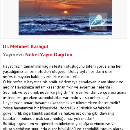
Dr. Mehmet Karagül
Yayınevi:
Nobel Yayın Dağıtım
Hayatımızın tamamının kaç nefesten oluştuğunu bilemiyoruz ama her
yaşadığımız an bir nefesten oluşuyor. Dolayısıyla her daim o bir
nefeslik hayatın hakkını vermekle mükellefiz.
O bir nefesle hayatına bir ömür sığdırmaya çabalayan insan kimdir ve
nedir? Hayatımıza anlam kazandıran fikir ve eylemler nelerdir?
Sevmek ve sevilmek neyin karşılığıdır? Bireyin kendisi ve çevresi adına
üstlenmesi gereken sorumluluklar var mıdır varsa nelerdir...?
Hayatımızın amacı başarmak kazanmak ve tüketmekten ibaret midir?
Yoksa hayatımızın bir köşesinde; doğruluk dürüstlük vefakârlık
güvenilirlik diğerkâmlık sadakat ve hakperest olma gibi davranış
kalıplarını bulundurmak sorumluluğumuz yok mudur?
Bu kitap; güvenen ve güvenilen tüketimin yokluğa üretimin ise var
oluşa vardığının şuurunda olan; büyüklüğü ve zenginliği isteyip alarak