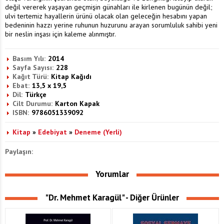
değil vererek yaşayan geçmişin günahları ile kirlenen bugünün değil;
ulvi tertemiz hayallerin ürünü olacak olan geleceğin hesabını yapan
bedeninin hazzı yerine ruhunun huzurunu arayan sorumluluk sahibi yeni
bir neslin inşası için kaleme alınmıştır.
Basım Yılı:
2014
Sayfa Sayısı:
228
Kağıt Türü:
Kitap Kağıdı
Ebat:
13,5 x 19,5
Dil:
Türkçe
Cilt Durumu:
Karton Kapak
ISBN:
9786051339092
Kitap
»
Edebiyat
»
Deneme (Yerli)
Paylaşın:
Yorumlar
"Dr. Mehmet Karagül" - Diğer Ürünler