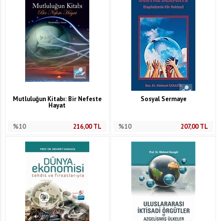
Mutluluğun Kitabı: Bir Nefeste
Sosyal Sermaye
Hayat
%10
216,00
TL
%10
207,00
TL