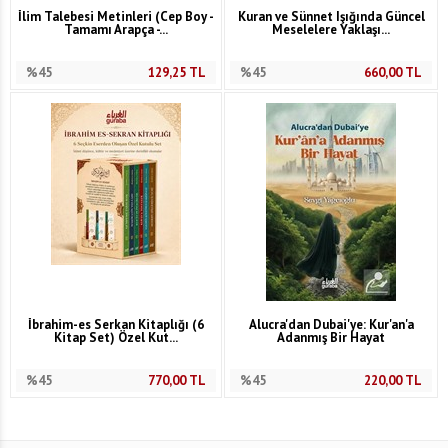
İlim Talebesi Metinleri (Cep Boy -
Kuran ve Sünnet Işığında Güncel
Tamamı Arapça -...
Meselelere Yaklaşı...
%45
129,25
TL
%45
660,00
TL
İbrahim-es Serkan Kitaplığı (6
Alucra'dan Dubai'ye: Kur'an'a
Kitap Set) Özel Kut...
Adanmış Bir Hayat
%45
770,00
TL
%45
220,00
TL