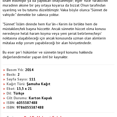
ilham edilmiştir ya da yaptıkları onaylanmıştır; eğer Yüce Yaratıcı'nın
muradının aksine bir şey ortaya koyarsa da bizzat O'nun tarafından
uyarılmış ve bu tutumu düzeltilmiştir. Vakıa böyle olunca "Sünnet de
vahiydir." demekte bir sakınca yoktur.
"Sünnet" İslâm dininde hem Kur'ân-ı Kerim ile birlikte hem de
müstakilen/tek başına hüccettir. Ancak sünnetin hüccet olma konusu
neredeyse helal-haram koyma veya yeni şeriat belirleme/teşri'
noktasına ulaşabileceği için ancak konusunda uzman olan alimlerin
mütalaa edip yorum yapabileceği bir alan hüviyetindedir.
Bu eser şer'i hükümler ve sünnetin teşriî konumu hakkında
değerlendirmeler yapan ilmî bir kaynaktır.
Basım Yılı:
2014
Baskı:
2
Sayfa Sayısı:
111
Kağıt Türü:
Şamuha Kağıt
Ebat:
13,5 x 21
Dil:
Türkçe
Cilt Durumu:
Karton Kapak
ISBN:
6055387488
ISBN:
9786055387488