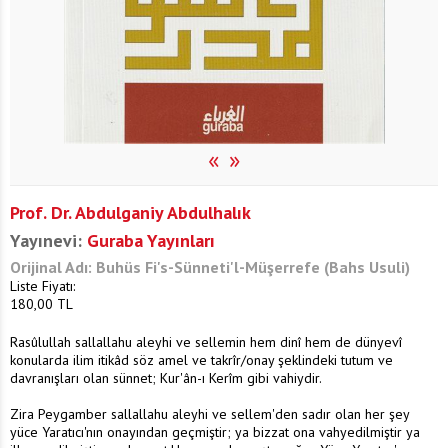
«
»
Prof. Dr. Abdulganiy Abdulhalık
Yayınevi:
Guraba Yayınları
Orijinal Adı: Buhüs Fi's-Sünneti'l-Müşerrefe (Bahs Usuli)
Liste Fiyatı:
180,00
TL
Rasûlullah sallallahu aleyhi ve sellemin hem dinî hem de dünyevî
konularda ilim itikâd söz amel ve takrîr/onay şeklindeki tutum ve
davranışları olan sünnet; Kur'ân-ı Kerîm gibi vahiydir.
Zira Peygamber sallallahu aleyhi ve sellem'den sadır olan her şey
yüce Yaratıcı'nın onayından geçmiştir; ya bizzat ona vahyedilmiştir ya