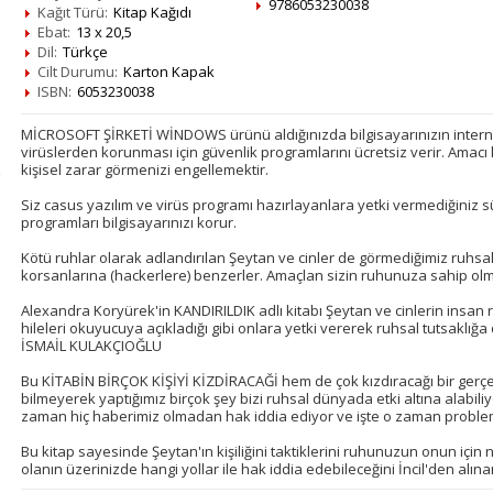
9786053230038
Kağıt Türü:
Kitap Kağıdı
Ebat:
13 x 20,5
Dil:
Türkçe
Cilt Durumu:
Karton Kapak
ISBN:
6053230038
MİCROSOFT ŞİRKETİ WİNDOWS ürünü aldığınızda bilgisayarınızın intern
virüslerden korunması için güvenlik programlarını ücretsiz verir. Amacı
kişisel zarar görmenizi engellemektir.
Siz casus yazılım ve virüs programı hazırlayanlara yetki vermediğiniz sü
programları bilgisayarınızı korur.
Kötü ruhlar olarak adlandırılan Şeytan ve cinler de görmediğimiz ruh
korsanlarına (hackerlere) benzerler. Amaçlan sizin ruhunuza sahip olm
Alexandra Koryürek'in KANDIRILDIK adlı kitabı Şeytan ve cinlerin insan
hileleri okuyucuya açıkladığı gibi onlara yetki vererek ruhsal tutsaklığ
İSMAİL KULAKÇIOĞLU
Bu KİTABİN BİRÇOK KİŞİYİ KİZDİRACAĞİ hem de çok kızdıracağı bir gerçe
bilmeyerek yaptığımız birçok şey bizi ruhsal dünyada etki altına alabil
zaman hiç haberimiz olmadan hak iddia ediyor ve işte o zaman problem
Bu kitap sayesinde Şeytan'ın kişiliğini taktiklerini ruhunuzun onun iç
olanın üzerinizde hangi yollar ile hak iddia edebileceğini İncil'den alı