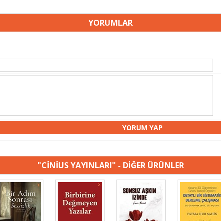
YORUMLAR
"CİNİUS YAYINLARI" - DİĞER ÜRÜNLER