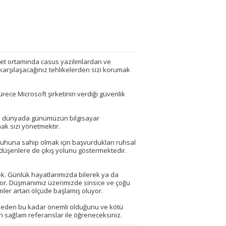
et ortamında casus yazılımlardan ve
 karşılaşacağınız tehlikelerden sizi korumak
rece Microsoft şirketinin verdiği güvenlik
sal dünyada günümüzün bilgisayar
ak sizi yönetmektir.
 ruhuna sahip olmak için başvurdukları ruhsal
a düşenlere de çıkış yolunu göstermektedir.
k. Günlük hayatlarımızda bilerek ya da
iyor. Düşmanımız üzerimizde sinsice ve çoğu
ler artan ölçüde başlamış oluyor.
in neden bu kadar önemli olduğunu ve kötü
nan sağlam referanslar ile öğreneceksiniz.