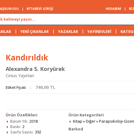
 BAŞVURUSU
|
KİTABEVİ GİRİŞİ
HESABIM
|
Bİ
|
|
|
|
ANLAR
YENİ ÇIKANLAR
YAZARLAR
YAYINEVLERİ
KATEG
Kandırıldık
Alexandra S. Koryürek
Cinius Yayınları
740,00
TL
Etiket Fiyatı
:
Ürün Özellikleri
Ürün Kategorileri
Basım Yılı:
2018
Kitap
»
Diğer
»
Parapsikoloji-Gize
Baskı:
2
Barkod
Sayfa Sayısı:
392