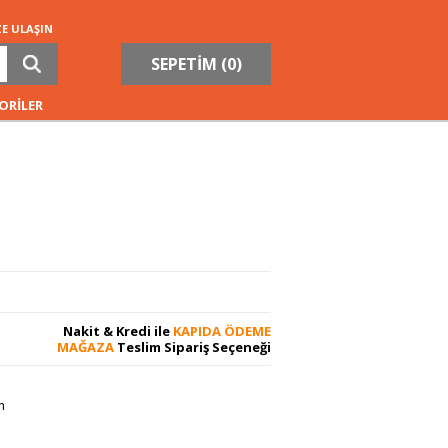
ZE ULAŞIN
SEPETİM (
0
)
ORİLER
Nakit & Kredi ile
KAPIDA ÖDEME
MAĞAZA
Teslim Sipariş Seçeneği
m