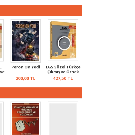
C.
Peron On Yedi
LGS Sözel Türkçe
 ve
Çıkmış ve Örnek
Sorular
200,00
TL
427,50
TL