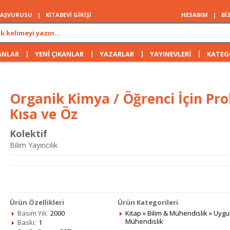
 BAŞVURUSU
|
KİTABEVİ GİRİŞİ
HESABIM
|
Bİ
|
|
|
|
ANLAR
YENİ ÇIKANLAR
YAZARLAR
YAYINEVLERİ
KATEG
Organik Kimya / Öğrenci İçin Pr
Kısa ve Öz
Kolektif
Bilim Yayıncılık
Ürün Özellikleri
Ürün Kategorileri
Basım Yılı:
2000
Kitap
»
Bilim & Mühendislik
»
Uygul
Mühendislik
Baskı:
1