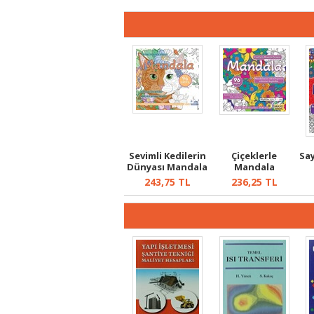
Sevimli Kedilerin
Çiçeklerle
Sa
Dünyası Mandala
Mandala
243,75
TL
236,25
TL