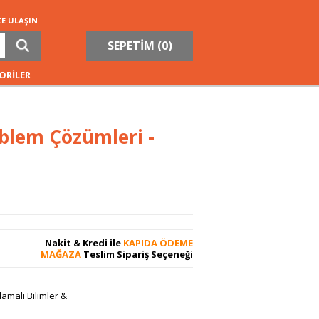
ZE ULAŞIN
SEPETİM (
0
)
ORİLER
oblem Çözümleri -
Nakit & Kredi ile
KAPIDA ÖDEME
MAĞAZA
Teslim Sipariş Seçeneği
amalı Bilimler &