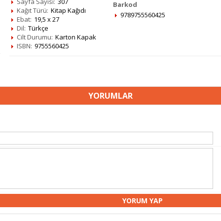
Sayfa Sayısı:
307
Barkod
Kağıt Türü:
Kitap Kağıdı
9789755560425
Ebat:
19,5 x 27
Dil:
Türkçe
Cilt Durumu:
Karton Kapak
ISBN:
9755560425
YORUMLAR