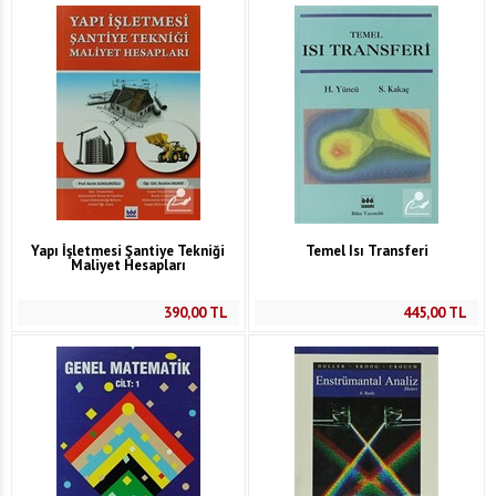
Yapı İşletmesi Şantiye Tekniği
Temel Isı Transferi
Maliyet Hesapları
390,00
TL
445,00
TL