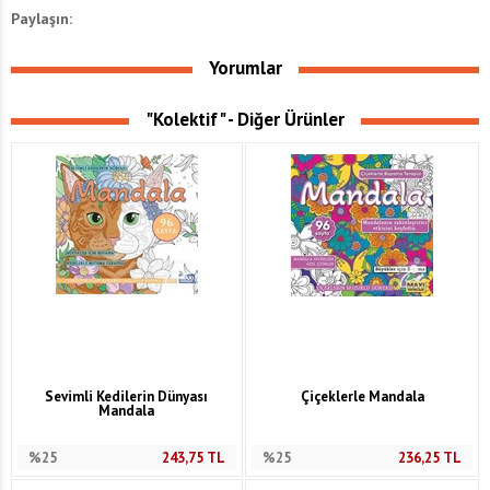
Paylaşın:
Yorumlar
"Kolektif" - Diğer Ürünler
Sevimli Kedilerin Dünyası
Çiçeklerle Mandala
Mandala
%25
243,75
TL
%25
236,25
TL