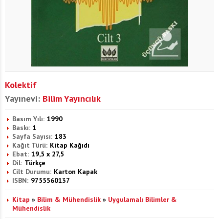
Kolektif
Yayınevi:
Bilim Yayıncılık
Basım Yılı:
1990
Baskı:
1
Sayfa Sayısı:
183
Kağıt Türü:
Kitap Kağıdı
Ebat:
19,5 x 27,5
Dil:
Türkçe
Cilt Durumu:
Karton Kapak
ISBN:
9755560137
Kitap
»
Bilim & Mühendislik
»
Uygulamalı Bilimler &
Mühendislik