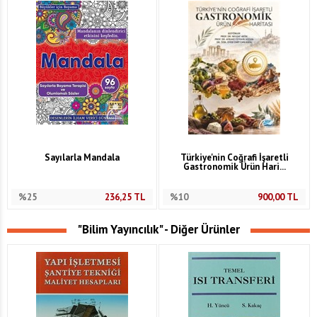
Sayılarla Mandala
Türkiye'nin Coğrafi İşaretli
Gastronomik Ürün Hari...
%25
236,25
TL
%10
900,00
TL
"Bilim Yayıncılık" - Diğer Ürünler