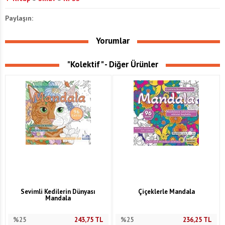
Paylaşın:
Yorumlar
"Kolektif" - Diğer Ürünler
Sevimli Kedilerin Dünyası
Çiçeklerle Mandala
Mandala
%25
243,75
TL
%25
236,25
TL