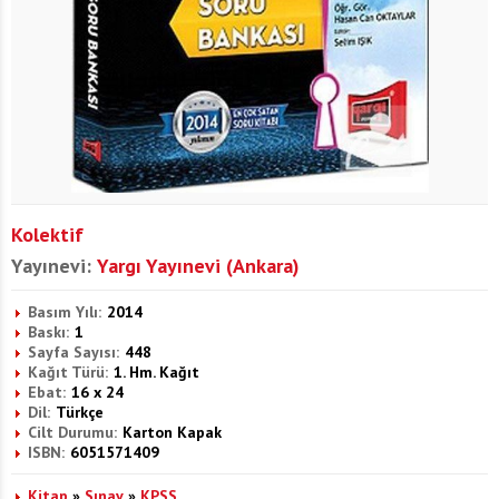
Kolektif
Yayınevi:
Yargı Yayınevi (Ankara)
Basım Yılı:
2014
Baskı:
1
Sayfa Sayısı:
448
Kağıt Türü:
1. Hm. Kağıt
Ebat:
16 x 24
Dil:
Türkçe
Cilt Durumu:
Karton Kapak
ISBN:
6051571409
Kitap
»
Sınav
»
KPSS