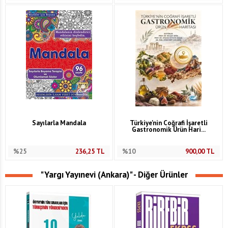
Sayılarla Mandala
Türkiye'nin Coğrafi İşaretli
Gastronomik Ürün Hari...
%25
236,25
TL
%10
900,00
TL
"Yargı Yayınevi (Ankara)" - Diğer Ürünler