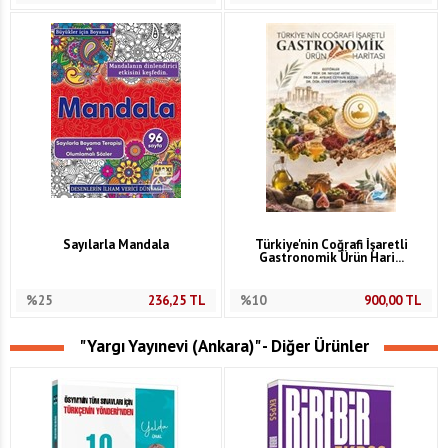
Sayılarla Mandala
Türkiye'nin Coğrafi İşaretli
Gastronomik Ürün Hari...
%25
236,25
TL
%10
900,00
TL
"Yargı Yayınevi (Ankara)" - Diğer Ürünler