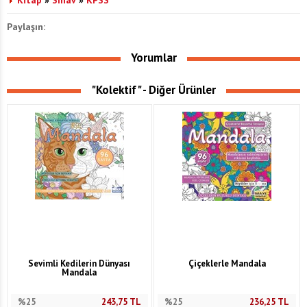
Paylaşın:
Yorumlar
"Kolektif" - Diğer Ürünler
Sevimli Kedilerin Dünyası
Çiçeklerle Mandala
Mandala
%25
243,75
TL
%25
236,25
TL