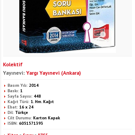
Kolektif
Yayınevi:
Yargı Yayınevi (Ankara)
Basım Yılı:
2014
Baskı:
1
Sayfa Sayısı:
448
Kağıt Türü:
1. Hm. Kağıt
Ebat:
16 x 24
Dil:
Türkçe
Cilt Durumu:
Karton Kapak
ISBN:
6051571393
Kitap
»
Sınav
»
KPSS