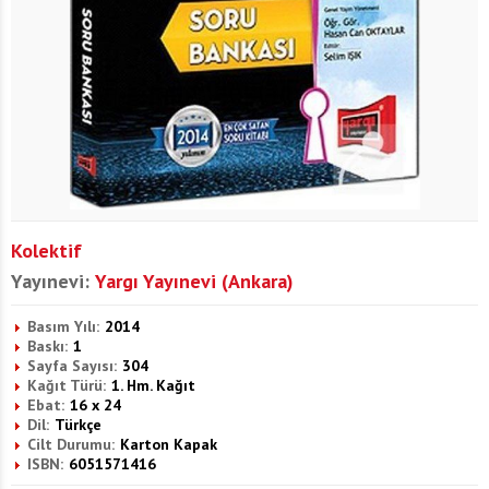
Kolektif
Yayınevi:
Yargı Yayınevi (Ankara)
Basım Yılı:
2014
Baskı:
1
Sayfa Sayısı:
304
Kağıt Türü:
1. Hm. Kağıt
Ebat:
16 x 24
Dil:
Türkçe
Cilt Durumu:
Karton Kapak
ISBN:
6051571416