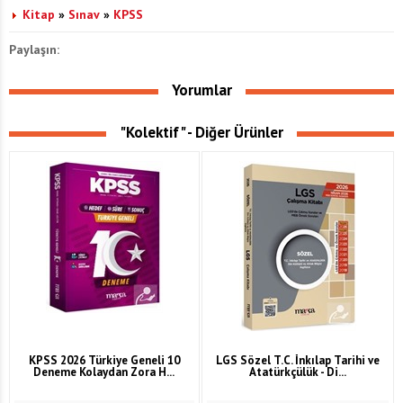
Kitap
»
Sınav
»
KPSS
Paylaşın:
Yorumlar
"Kolektif" - Diğer Ürünler
KPSS 2026 Türkiye Geneli 10
LGS Sözel T.C. İnkılap Tarihi ve
Deneme Kolaydan Zora H...
Atatürkçülük - Di...