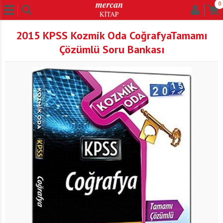
0
2015 KPSS Kozmik Oda CoğrafyaTamamı
Çözümlü Soru Bankası