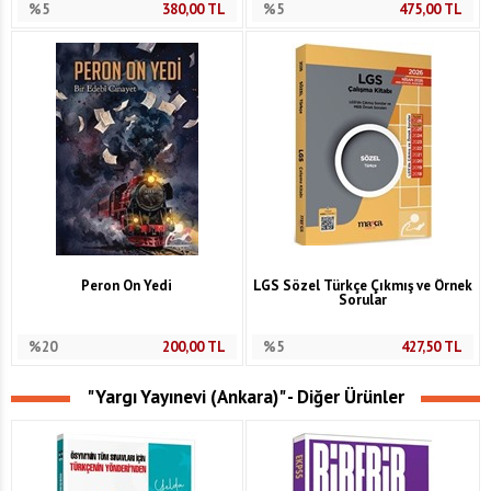
%5
380,00
TL
%5
475,00
TL
Peron On Yedi
LGS Sözel Türkçe Çıkmış ve Örnek
Sorular
%20
200,00
TL
%5
427,50
TL
"Yargı Yayınevi (Ankara)" - Diğer Ürünler