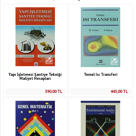
Yapı İşletmesi Şantiye Tekniği
Temel Isı Transferi
Maliyet Hesapları
390,00
TL
445,00
TL