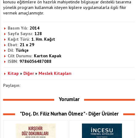
konusu eğitimlere ön hazırlık mahiyetinde bilgisayar destekli tasarıma
yönelik program kullanmak isteyen kişilere uygulamalarla ilgili fikir
vermek amaçlanmıştır.
Basım Yılı:
2014
Sayfa Sayısı:
128
Kağıt Türü:
1. Hm. Kağıt
Ebat:
21 x 29
Dil:
Türkçe
Cilt Durumu:
Karton Kapak
ISBN:
9786056487088
Kitap
»
Diğer
»
Meslek Kitapları
Paylaşın:
Yorumlar
"Doç. Dr. Filiz Nurhan Ölmez" - Diğer Ürünler