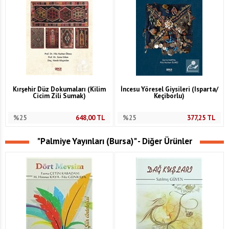
Kırşehir Düz Dokumaları (Kilim
İncesu Yöresel Giysileri (Isparta/
Cicim Zili Sumak)
Keçiborlu)
%25
648,00
TL
%25
377,25
TL
"Palmiye Yayınları (Bursa)" - Diğer Ürünler