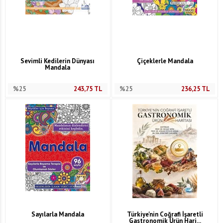
Sevimli Kedilerin Dünyası
Çiçeklerle Mandala
Mandala
%25
243,75
TL
%25
236,25
TL
Sayılarla Mandala
Türkiye'nin Coğrafi İşaretli
Gastronomik Ürün Hari...