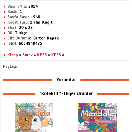
Basım Yılı:
2014
Baskı:
1
Sayfa Sayısı:
960
Kağıt Türü:
1. Hm. Kağıt
Ebat:
20 x 28
Dil:
Türkçe
Cilt Durumu:
Karton Kapak
ISBN:
6054848485
Kitap
»
Sınav
»
KPSS
»
KPSS A
Paylaşın:
Yorumlar
"Kolektif" - Diğer Ürünler