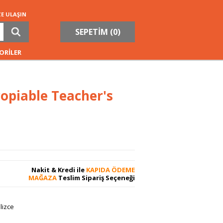
ZE ULAŞIN
SEPETİM (
0
)
ORİLER
opiable Teacher's
Nakit & Kredi ile
KAPIDA ÖDEME
MAĞAZA
Teslim Sipariş Seçeneği
ilizce