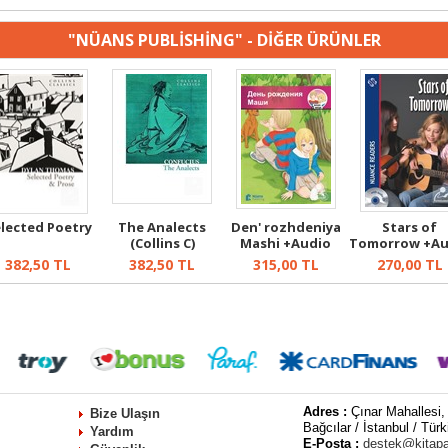
"NÜANS PUBLİSHİNG" - DİĞER ÜRÜNLER
lected Poetry
The Analects
Den' rozhdeniya
Stars of
(Collins C)
Mashi +Audio
Tomorrow +Au
(День рожде...
(Nuance
382,50
TL
382,50
TL
315,00
TL
270,00
TL
Readers...
Adres :
Çınar Mahallesi,
Bize Ulaşın
Bağcılar / İstanbul / Türk
Yardım
E-Posta :
destek@kitap