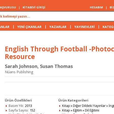
 BAŞVURUSU
|
KİTABEVİ GİRİŞİ
HESABIM
|
Bİ
|
|
|
|
ANLAR
YENİ ÇIKANLAR
YAZARLAR
YAYINEVLERİ
KATEG
English Through Football -Photoc
Resource
Sarah Johnson
,
Susan Thomas
Nüans Publishing
Ürün Özellikleri
Ürün Kategorileri
Basım Yılı:
2013
Kitap
»
Diğer Dildeki Yayınlar
»
İng
Sayfa Sayısı:
152
Kitap
»
Eğitim
»
Dil Eğitimi