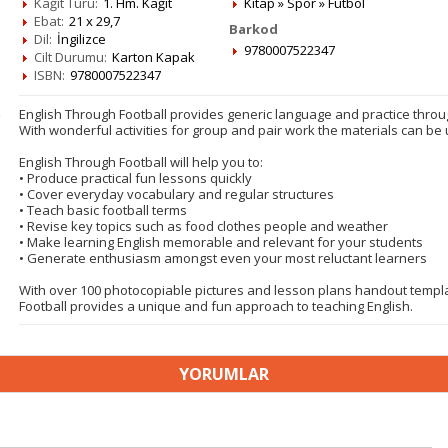
Kağıt Türü:
1. Hm. Kağıt
Kitap
»
Spor
»
Futbol
Ebat:
21 x 29,7
Barkod
Dil:
İngilizce
9780007522347
Cilt Durumu:
Karton Kapak
ISBN:
9780007522347
English Through Football provides generic language and practice throug
With wonderful activities for group and pair work the materials can be 
English Through Football will help you to:
• Produce practical fun lessons quickly
• Cover everyday vocabulary and regular structures
• Teach basic football terms
• Revise key topics such as food clothes people and weather
• Make learning English memorable and relevant for your students
• Generate enthusiasm amongst even your most reluctant learners
With over 100 photocopiable pictures and lesson plans handout templat
Football provides a unique and fun approach to teaching English.
YORUMLAR