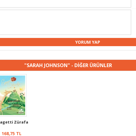
"SARAH JOHNSON" - DİĞER ÜRÜNLER
agetti Zürafa
168,75
TL