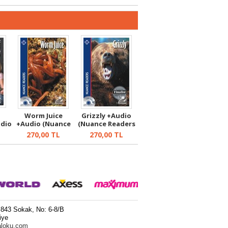
Worm Juice
Grizzly +Audio
dio
+Audio (Nuance
(Nuance Readers
Readers Level ...
Level 1)
270,00
TL
270,00
TL
 843 Sokak, No: 6-8/B
iye
aloku.com