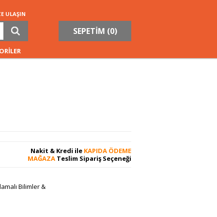
ZE ULAŞIN
SEPETİM (
0
)
ORİLER
Nakit & Kredi ile
KAPIDA ÖDEME
MAĞAZA
Teslim Sipariş Seçeneği
amalı Bilimler &