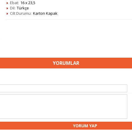
Ebat:
16 x 23,5
Dil:
Türkçe
Cilt Durumu:
Karton Kapak
YORUMLAR