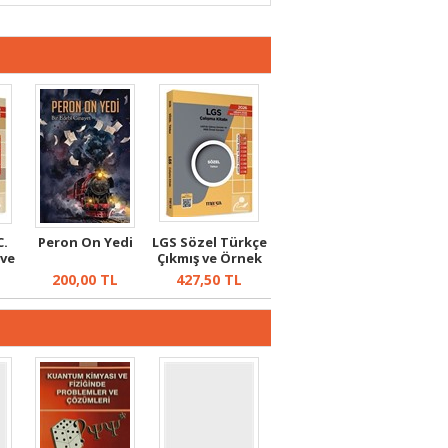
C.
Peron On Yedi
LGS Sözel Türkçe
 ve
Çıkmış ve Örnek
Sorular
200,00
TL
427,50
TL