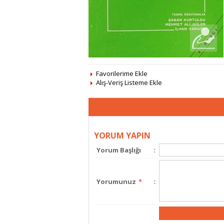
Favorilerime Ekle
Alış-Veriş Listeme Ekle
YORUM YAPIN
Yorum Başlığı
:
Yorumunuz
*
: