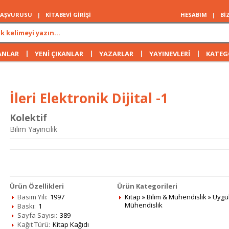
 BAŞVURUSU
|
KİTABEVİ GİRİŞİ
HESABIM
|
Bİ
|
|
|
|
ANLAR
YENİ ÇIKANLAR
YAZARLAR
YAYINEVLERİ
KATEG
İleri Elektronik Dijital -1
Kolektif
Bilim Yayıncılık
Ürün Özellikleri
Ürün Kategorileri
Basım Yılı:
1997
Kitap
»
Bilim & Mühendislik
»
Uygul
Mühendislik
Baskı:
1
Sayfa Sayısı:
389
Kağıt Türü:
Kitap Kağıdı