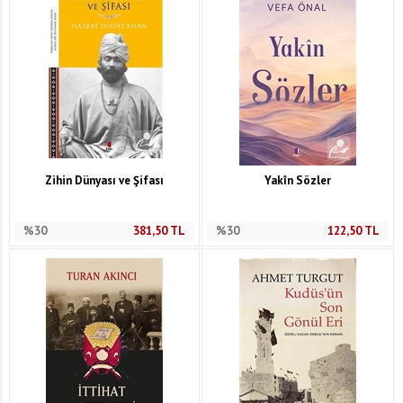
Zihin Dünyası ve Şifası
Yakîn Sözler
%30
381,50
TL
%30
122,50
TL