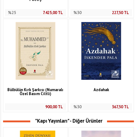
%25
7.425,00
TL
%30
227,50
TL
Bülbülün Kırk Şarkısı (Numaralı
Azdahak
Özel Basım Ciltli)
900,00
TL
%30
367,50
TL
"Kapı Yayınları" - Diğer Ürünler