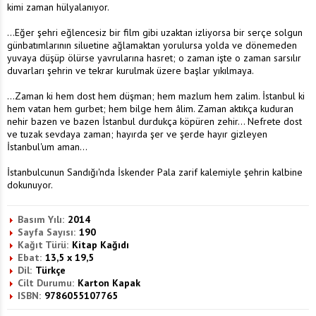
kimi zaman hülyalanıyor.
...Eğer şehri eğlencesiz bir film gibi uzaktan izliyorsa bir serçe solgun
günbatımlarının siluetine ağlamaktan yorulursa yolda ve dönemeden
yuvaya düşüp ölürse yavrularına hasret; o zaman işte o zaman sarsılır
duvarları şehrin ve tekrar kurulmak üzere başlar yıkılmaya.
...Zaman ki hem dost hem düşman; hem mazlum hem zalim. İstanbul ki
hem vatan hem gurbet; hem bilge hem âlim. Zaman aktıkça kuduran
nehir bazen ve bazen İstanbul durdukça köpüren zehir... Nefrete dost
ve tuzak sevdaya zaman; hayırda şer ve şerde hayır gizleyen
İstanbul'um aman...
İstanbulcunun Sandığı'nda İskender Pala zarif kalemiyle şehrin kalbine
dokunuyor.
Basım Yılı:
2014
Sayfa Sayısı:
190
Kağıt Türü:
Kitap Kağıdı
Ebat:
13,5 x 19,5
Dil:
Türkçe
Cilt Durumu:
Karton Kapak
ISBN:
9786055107765