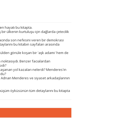
n hayatı bu kitapta.
ir ülkenin kurtuluşu için dağlarda çetecilik
cında son nefesini veren bir demokrasi
ylarını bu kitabın sayfaları arasında
ülden gönüle koşan bir 'aşk adamı' hem de
 noktasıydı. Benzer facialardan
ıdı?
aşanan yol kazaları nelerdi? Menderes'in
ldu?
re Adnan Menderes ve siyaset arkadaşlarının
nüşüm öyküsünün tüm detaylarını bu kitapta