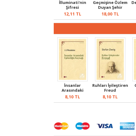
İlluminati'nin
Geçmişine Özlem
De
Şifresi
Duyan Şehir
Adana
12,11
TL
18,00
TL
İnsanlar
Ruhları İyileştiren
Arasındaki
Freud
Eşitşizliğin
8,10
TL
8,10
TL
Kaynağı