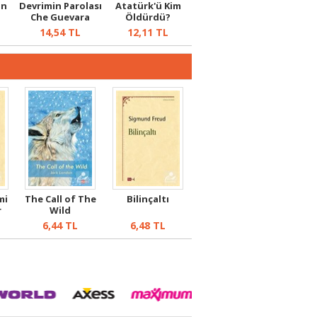
in
Devrimin Parolası
Atatürk'ü Kim
Che Guevara
Öldürdü?
14,54
TL
12,11
TL
mi
The Call of The
Bilinçaltı
r
Wild
6,44
TL
6,48
TL