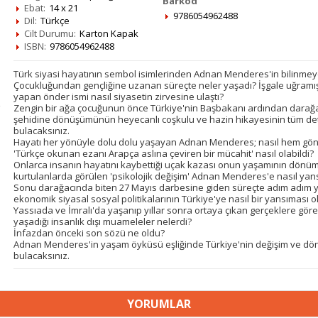
Barkod
Ebat:
14 x 21
9786054962488
Dil:
Türkçe
Cilt Durumu:
Karton Kapak
ISBN:
9786054962488
Türk siyasi hayatının sembol isimlerinden Adnan Menderes'in bilinmeye
Çocukluğundan gençliğine uzanan süreçte neler yaşadı? İşgale uğramış b
yapan önder ismi nasıl siyasetin zirvesine ulaştı?
Zengin bir ağa çocuğunun önce Türkiye'nin Başbakanı ardından darağa
şehidine dönüşümünün heyecanlı coşkulu ve hazin hikayesinin tüm deta
bulacaksınız.
Hayatı her yönüyle dolu dolu yaşayan Adnan Menderes; nasıl hem gön
'Türkçe okunan ezanı Arapça aslına çeviren bir mücahit' nasıl olabildi?
Onlarca insanın hayatını kaybettiği uçak kazası onun yaşamının dönüm
kurtulanlarda görülen 'psikolojik değişim' Adnan Menderes'e nasıl yans
Sonu darağacında biten 27 Mayıs darbesine giden süreçte adım adım y
ekonomik siyasal sosyal politikalarının Türkiye'ye nasıl bir yansıması o
Yassıada ve İmralı'da yaşanıp yıllar sonra ortaya çıkan gerçeklere gö
yaşadığı insanlık dışı muameleler nelerdi?
İnfazdan önceki son sözü ne oldu?
Adnan Menderes'in yaşam öyküsü eşliğinde Türkiye'nin değişim ve dö
bulacaksınız.
YORUMLAR