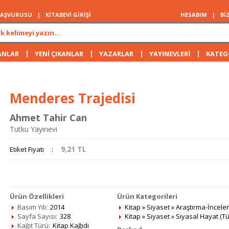
 BAŞVURUSU
|
KİTABEVİ GİRİŞİ
HESABIM
|
Bİ
|
|
|
|
ANLAR
YENİ ÇIKANLAR
YAZARLAR
YAYINEVLERİ
KATEG
Menderes Trajedisi
Ahmet Tahir Can
Tutku Yayınevi
9,21
TL
Etiket Fiyatı
:
Ürün Özellikleri
Ürün Kategorileri
Basım Yılı:
2014
Kitap
»
Siyaset
»
Araştırma-İncel
Sayfa Sayısı:
328
Kitap
»
Siyaset
»
Siyasal Hayat (Tü
Kağıt Türü:
Kitap Kağıdı