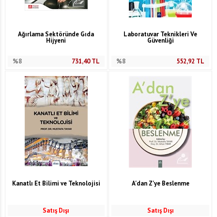
Ağırlama Sektöründe Gıda
Laboratuvar Teknikleri Ve
Hijyeni
Güvenliği
%8
731,40
TL
%8
552,92
TL
Kanatlı Et Bilimi ve Teknolojisi
A'dan Z'ye Beslenme
Satış Dışı
Satış Dışı