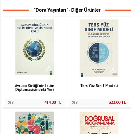
"Dora Yayınları" - Diğer Ürünler
Avrupa Birliği'nin İklim
Ters Yüz Sınıf Modeli
Diplomasisindeki Yeri
%8
414,00
TL
%8
322,00
TL