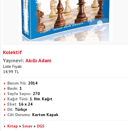
Kolektif
Yayınevi:
Akıllı Adam
Liste Fiyatı:
14,99
TL
Basım Yılı:
2014
Baskı:
1
Sayfa Sayısı:
270
Kağıt Türü:
1. Hm. Kağıt
Ebat:
16 x 24
Dil:
Türkçe
Cilt Durumu:
Karton Kapak
Kitap
»
Sınav
»
DGS