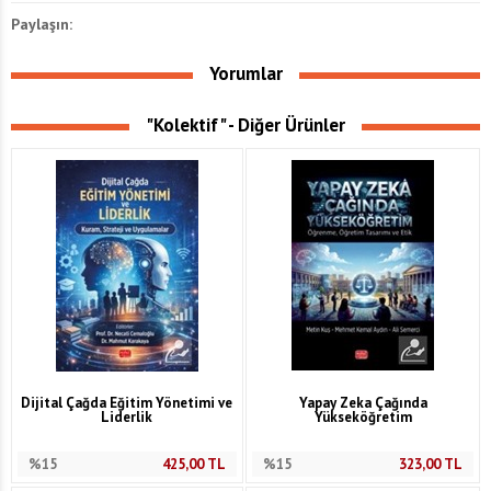
Paylaşın:
Yorumlar
"Kolektif" - Diğer Ürünler
Dijital Çağda Eğitim Yönetimi ve
Yapay Zeka Çağında
Liderlik
Yükseköğretim
%15
425,00
TL
%15
323,00
TL