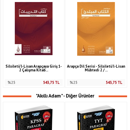
Silsiletü'l-Lisan Arapçaya Giriş 1-
Arapça Dil Serisi - Silsiletü'l-Lisan
2 Çalışma Kitab...
Mübtedi 2 / ...
%25
543,75
TL
%25
543,75
TL
"Akıllı Adam" - Diğer Ürünler