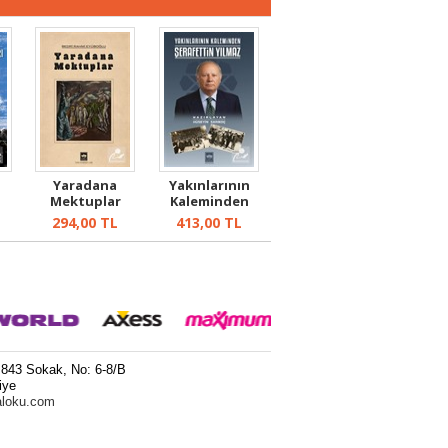
Yaradana
Yakınlarının
e
Mektuplar
Kaleminden
n
Şerafettin Yılma...
294,00
TL
413,00
TL
 843 Sokak, No: 6-8/B
iye
aloku.com