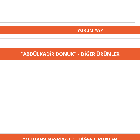
"ABDÜLKADİR DONUK" - DİĞER ÜRÜNLER
"ÖTÜKEN NEŞRİYAT" - DİĞER ÜRÜNLER