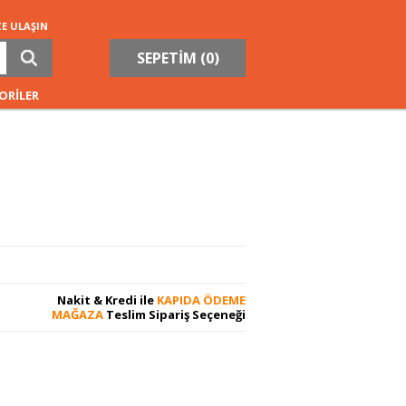
ZE ULAŞIN
SEPETİM (
0
)
ORİLER
Nakit & Kredi ile
KAPIDA ÖDEME
MAĞAZA
Teslim Sipariş Seçeneği