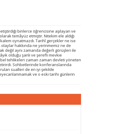
yetiştirdiği binlerce öğrencisine aşılayan ve
 olarak temâyüz etmiştir. Nitekim ele aldığı
 kalem oynatmazdı. Tarihî gerçekler ne ise
iş olaylar hakkında ne yerinmemiz ne de
k değil aynı zamanda değerli görüşleri ile
 lâyık olduğu şanlı ve şerefli mevkie
bel tehlikeleri zaman za­man devleti yöneten
etirirdi. Sohbetlerinde konferanslarında
ulan sualleri de en iyi şekilde
he­yecanlanmamak ve o eski tarihi günlerin