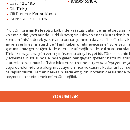
9786051551876
Ebat:
12 x 19,5
Dil:
Türkçe
Cilt Durumu:
Karton Kapak
ISBN:
9786051551876
Prof. Dr. İbrahim Kafesoğlu kalbinde yaşattığı vatan ve millet sev­gisini 
kale­me aldığı yazılarında Türklük sevgisini işleyen ender ki­şilerden biri
konuları "his" ederek yazar ama bunun yanında da asla "hissî'' olarak
aynen verilmesini isterdi ve "Tarih tekerrür etmeyeceği­ne" göre geçm
gocunmamız gerektiğini ifade ederdi. Kafesoğlu sadece ilim adamı olara
Türk fikir hayatına yön vermiş müs­tesna bir şahsiyet idi. Türk milletinin
yükselmesi hususunda elinden gelen her gayreti gösterir hattâ müstak
idarecilere ve umumî efkâra bildire­rek üzerine düşen vazifeyi yerine g
veya derslerinde ele aldığı mevzuyu en ince noktasına kadar anlatır sor
cevaplandırırdı. Hemen herkesin ifade ettiği gibi hocanın derslerinde 
haşmetini hisset­memek mümkün değildi.
YORUMLAR