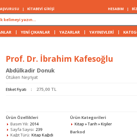
 BAŞVURUSU
|
KİTABEVİ GİRİŞİ
HESABIM
|
Bİ
|
|
|
|
ANLAR
YENİ ÇIKANLAR
YAZARLAR
YAYINEVLERİ
KATEG
Prof. Dr. İbrahim Kafesoğlu
Abdülkadir Donuk
Ötüken Neşriyat
275,00
TL
Etiket Fiyatı
:
Ürün Özellikleri
Ürün Kategorileri
Basım Yılı:
2014
Kitap
»
Tarih
»
Kişiler
Sayfa Sayısı:
239
Barkod
Kağıt Türü:
Kitap Kağıdı