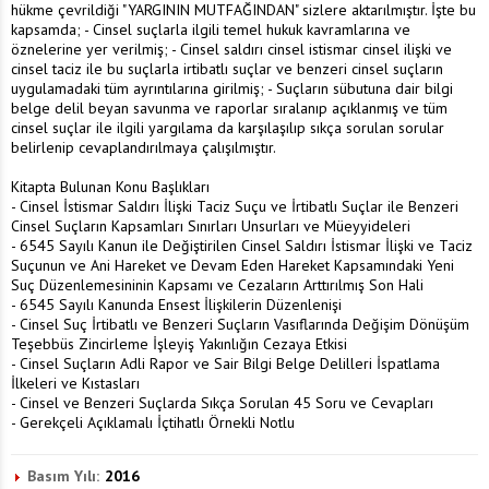
hükme çevrildiği "YARGININ MUTFAĞINDAN" sizlere aktarılmıştır. İşte bu
kapsamda; - Cinsel suçlarla ilgili temel hukuk kavramlarına ve
öznelerine yer verilmiş; - Cinsel saldırı cinsel istismar cinsel ilişki ve
cinsel taciz ile bu suçlarla irtibatlı suçlar ve benzeri cinsel suçların
uygulamadaki tüm ayrıntılarına girilmiş; - Suçların sübutuna dair bilgi
belge delil beyan savunma ve raporlar sıralanıp açıklanmış ve tüm
cinsel suçlar ile ilgili yargılama da karşılaşılıp sıkça sorulan sorular
belirlenip cevaplandırılmaya çalışılmıştır.
Kitapta Bulunan Konu Başlıkları
- Cinsel İstismar Saldırı İlişki Taciz Suçu ve İrtibatlı Suçlar ile Benzeri
Cinsel Suçların Kapsamları Sınırları Unsurları ve Müeyyideleri
- 6545 Sayılı Kanun ile Değiştirilen Cinsel Saldırı İstismar İlişki ve Taciz
Suçunun ve Ani Hareket ve Devam Eden Hareket Kapsamındaki Yeni
Suç Düzenlemesininin Kapsamı ve Cezaların Arttırılmış Son Hali
- 6545 Sayılı Kanunda Ensest İlişkilerin Düzenlenişi
- Cinsel Suç İrtibatlı ve Benzeri Suçların Vasıflarında Değişim Dönüşüm
Teşebbüs Zincirleme İşleyiş Yakınlığın Cezaya Etkisi
- Cinsel Suçların Adli Rapor ve Sair Bilgi Belge Delilleri İspatlama
İlkeleri ve Kıstasları
- Cinsel ve Benzeri Suçlarda Sıkça Sorulan 45 Soru ve Cevapları
- Gerekçeli Açıklamalı İçtihatlı Örnekli Notlu
Basım Yılı:
2016