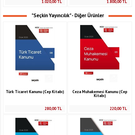
1.020,00
TL
1.800,00
TL
"Seçkin Yayıncılık" - Diğer Ürünler
Türk Ticaret Kanunu (Cep Kitabı)
Ceza Muhakemesi Kanunu (Cep
Kitabı)
280,00
TL
220,00
TL