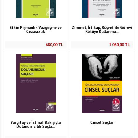
Etkin Pişmanlık Vazgeçme ve
Zimmet, İrtikap, Rüşvet ile Görevi
Cezasızlık
Kötüye Kullanma...
680,00
TL
1.060,00
TL
Yargıtay ve İstinaf Bakışıyla
Cinsel Suçlar
Dolandırıcılık Suçla...