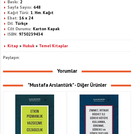
Baskı:
2
Sayfa Sayısı:
648
Kağıt Türü:
1. Hm. Kağıt
Ebat:
16 x 24
Dil:
Türkçe
Cilt Durumu:
Karton Kapak
ISBN:
9750239434
Kitap
»
Hukuk
»
Temel Kitaplar
Paylaşın:
Yorumlar
"Mustafa Arslantürk" - Diğer Ürünler