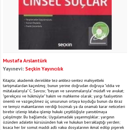
Mustafa Arslantürk
Yayınevi:
Seçkin Yayıncılık
Kitapta; akademik derinlikte tez-antitez-sentez mahiyetteki
tartışmalardan kaçınılmış; bunun yerine doğrudan doğruya "iddia ve
mütalaalarıyla" C. Savcısı; "beyan ve savunmalarıyla" müdafi ve avukat;
"gerekçesi ve hükmüyle" hakim ve mahkeme olarak; yargı faaliyetinin
önemli ve vazgeçilmez üç unsurunun ortaya koyduğu bunun da itiraz
ve temyiz makamlarının verdiği bozmalı ya da onamalı karar neticeleri
birebir izlenip kitaba işlenip hukuki çeşitliliğiyle yansıtılmaya
çalışılmıştır. Bu bağlamda; Uygulamadaki yaşanmışlıklar; yargının
özünden adaletin kürsüsünden hak ve hukukun berraklaştığı yerden;
kısaca her bir somut maddi adli vakıa dosyalarının ikmal edilip pişerek