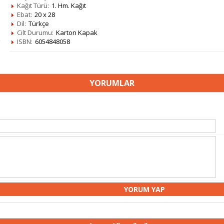
Kağıt Türü:
1. Hm. Kağıt
Ebat:
20 x 28
Dil:
Türkçe
Cilt Durumu:
Karton Kapak
ISBN:
6054848058
YORUMLAR