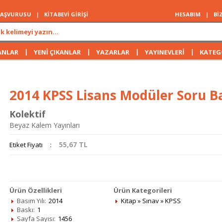
 BAŞVURUSU
|
KİTABEVİ GİRİŞİ
HESABIM
|
Bİ
|
|
|
|
ANLAR
YENİ ÇIKANLAR
YAZARLAR
YAYINEVLERİ
KATEG
2014 KPSS Lisans Modüler Soru Ba
Kolektif
Beyaz Kalem Yayınları
55,67
TL
Etiket Fiyatı
:
Ürün Özellikleri
Ürün Kategorileri
Basım Yılı:
2014
Kitap
»
Sınav
»
KPSS
Baskı:
1
Sayfa Sayısı:
1456