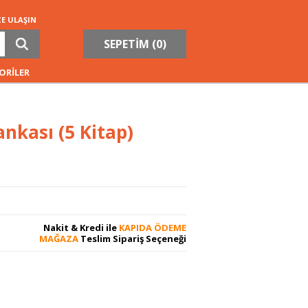
ZE ULAŞIN
SEPETİM (
0
)
ORİLER
nkası (5 Kitap)
Nakit & Kredi ile
KAPIDA ÖDEME
MAĞAZA
Teslim Sipariş Seçeneği