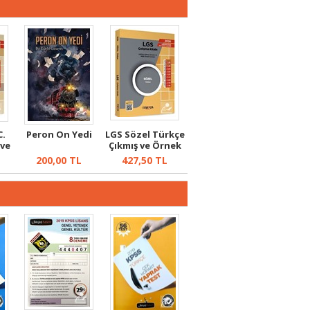
C.
Peron On Yedi
LGS Sözel Türkçe
 ve
Çıkmış ve Örnek
Sorular
200,00
TL
427,50
TL