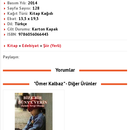
Basım Yılı:
2014
Sayfa Sayısı:
128
Kağıt Türü:
Kitap Kağıdı
Ebat:
13,5 x 19,5
Dil:
Türkçe
Cilt Durumu:
Karton Kapak
ISBN:
9786056066443
Kitap
»
Edebiyat
»
Şiir (Yerli)
Paylaşın:
Yorumlar
"Ömer Kalbaz" - Diğer Ürünler