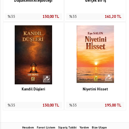
Düşüncenin Ateşböceği
Gerçek Bir İş
%35
130,00
TL
%35
161,20
TL
Kandil Düşleri
Niyetini Hisset
%35
130,00
TL
%35
195,00
TL
Hesabım
Favori Listem
Sipariş Takibi
Yardım
Bize Ulaşın