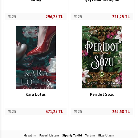
%25
296,25
TL
%25
221,25
TL
Kara Lotus
Peridot Sözü
%25
371,25
TL
%25
262,50
TL
Hesabım
Favori Listem
Sipariş Takibi
Yardım
Bize Ulaşın