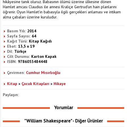
hikâyesine tanık oluruz. Babasının ölümü üzerine ülkesine dönen
Hamlet amcası Claudius ile annesi Kraliçe Gertrud'un hain planlarını
öğrenir. Oyun Hamlet'in babasıyla ilgili gerçekleri anlaması ve intikam
alma çabaları üzerine kuruludur.
Basım Yılı:
2014
Sayfa Sayısı:
64
Kağıt Türü:
Kitap Kağıdı
Ebat:
13,5 x 19
Dil:
Türkçe
Cilt Durumu:
Karton Kapak
ISBN:
9786053484448
Çevirmen:
Cumhur Mısırlıoğlu
Kitap
»
Çocuk Kitapları
»
Hikaye
Paylaşın:
Yorumlar
"William Shakespeare" - Diğer Ürünler