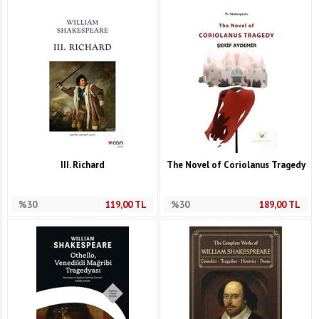
III. Richard
The Novel of Coriolanus Tragedy
%30
119,00
TL
%30
189,00
TL