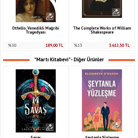
Othello, Venedikli Mağribi
The Complete Works of William
Tragedyası
Shakespeare
%30
189,00
TL
%15
3.612,50
TL
"Martı Kitabevi" - Diğer Ürünler
Savaş
Şeytanla Yüzleşme