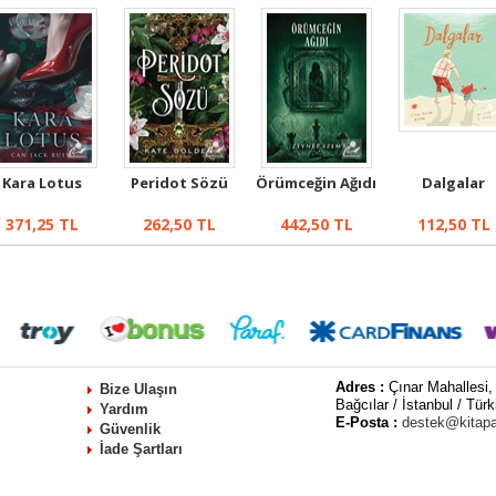
Kara Lotus
Peridot Sözü
Örümceğin Ağıdı
Dalgalar
371,25
TL
262,50
TL
442,50
TL
112,50
TL
Adres :
Çınar Mahallesi,
Bize Ulaşın
Bağcılar / İstanbul / Türk
Yardım
E-Posta :
destek@kitap
Güvenlik
İade Şartları