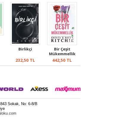
Birlikçi
Bir Çeşit
Mükemmellik
232,50
TL
442,50
TL
 843 Sokak, No: 6-8/B
iye
aloku.com