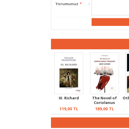
Yorumunuz
*
:
III. Richard
The Novel of
Oth
Coriolanus
Tragedy
119,00
TL
189,00
TL