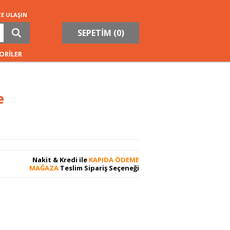
ZE ULAŞIN
SEPETİM (
0
)
ORİLER
e
Nakit & Kredi ile
KAPIDA ÖDEME
MAĞAZA
Teslim Sipariş Seçeneği