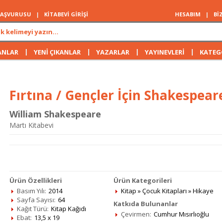
 BAŞVURUSU
|
KİTABEVİ GİRİŞİ
HESABIM
|
Bİ
|
|
|
|
ANLAR
YENİ ÇIKANLAR
YAZARLAR
YAYINEVLERİ
KATEG
Fırtına / Gençler İçin Shakespear
William Shakespeare
Martı Kitabevi
Ürün Özellikleri
Ürün Kategorileri
Basım Yılı:
2014
Kitap
»
Çocuk Kitapları
»
Hikaye
Sayfa Sayısı:
64
Katkıda Bulunanlar
Kağıt Türü:
Kitap Kağıdı
Çevirmen:
Cumhur Mısırlıoğlu
Ebat:
13,5 x 19