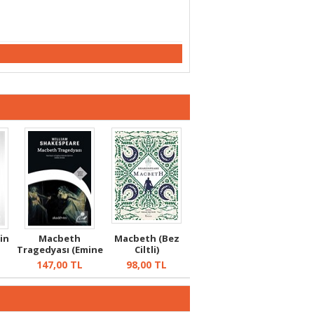
in
Macbeth
Macbeth (Bez
Tragedyası (Emine
Ciltli)
Ayhan Çevirisi...
147,00
TL
98,00
TL