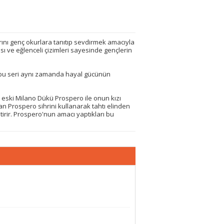
ını genç okurlara tanıtıp sevdirmek amacıyla
ı ve eğlenceli çizimleri sayesinde gençlerin
k bu seri aynı zamanda hayal gücünün
n eski Milano Dükü Prospero ile onun kızı
an Prospero sihrini kullanarak tahtı elinden
irir. Prospero'nun amacı yaptıkları bu