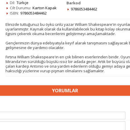
Dil:
Türkçe
Barkod
Cilt Durumu:
Karton Kapak
9786053484462
ISBN:
9786053484462
Elinizde tuttuğunuz bu öykü ünlü yazar William Shakespeare'in oyunlar
uyarlanmıştır. Kaynak olarak da kullanılabilecek bu kitap kolay okunmas
ilgisini çekerek okuma becerilerini geliştirmeyi amaçlamaktadır.
Gençlerimizin dünya edebiyatıyla keyif alarak tanışmasını sağlayaca
gelişmesine de yardımcı olacaktır.
Fırtına William Shakespeare'in en çok bilinen eserlerinden biridir. Oyu
Miranda'nın sürüldüğü büyülü ıssız bir adada geçer. Artık bir büyücü ol
çalan kardeşi Antonio ve ona yardım edenlerin olduğu gemiyi adaya get
haksızlığı yüzlerine vurup pişman olmalarını sağlamaktır.
YORUMLAR