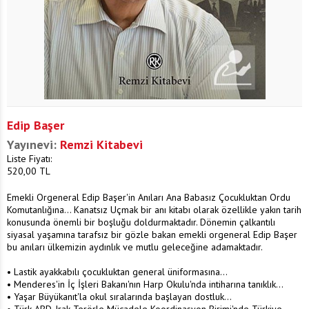
Edip Başer
Yayınevi:
Remzi Kitabevi
Liste Fiyatı:
520,00
TL
Emekli Orgeneral Edip Başer'in Anıları Ana Babasız Çocukluktan Ordu
Komutanlığına... Kanatsız Uçmak bir anı kitabı olarak özellikle yakın tarih
konusunda önemli bir boşluğu doldurmaktadır. Dönemin çalkantılı
siyasal yaşamına tarafsız bir gözle bakan emekli orgeneral Edip Başer
bu anıları ülkemizin aydınlık ve mutlu geleceğine adamaktadır.
• Lastik ayakkabılı çocukluktan general üniformasına...
• Menderes'in İç İşleri Bakanı'nın Harp Okulu'nda intiharına tanıklık...
• Yaşar Büyükanıt'la okul sıralarında başlayan dostluk...
• Türk-ABD-Irak Terörle Mücadele Koordinasyon Birimi'nde Türkiye