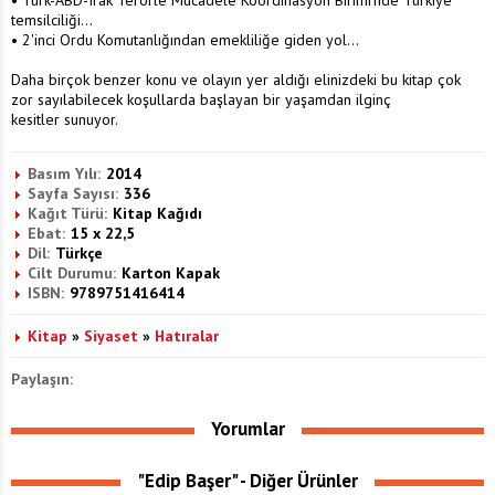
temsilciliği...
• 2'inci Ordu Komutanlığından emekliliğe giden yol...
Daha birçok benzer konu ve olayın yer aldığı elinizdeki bu kitap çok
zor sayılabilecek koşullarda başlayan bir yaşamdan ilginç
kesitler sunuyor.
Basım Yılı:
2014
Sayfa Sayısı:
336
Kağıt Türü:
Kitap Kağıdı
Ebat:
15 x 22,5
Dil:
Türkçe
Cilt Durumu:
Karton Kapak
ISBN:
9789751416414
Kitap
»
Siyaset
»
Hatıralar
Paylaşın:
Yorumlar
"Edip Başer" - Diğer Ürünler