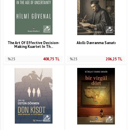
The Art Of Effective Decision-
Akıllı Davranma Sanatı
Making Kuartet In Th...
%25
408,75
TL
%25
206,25
TL