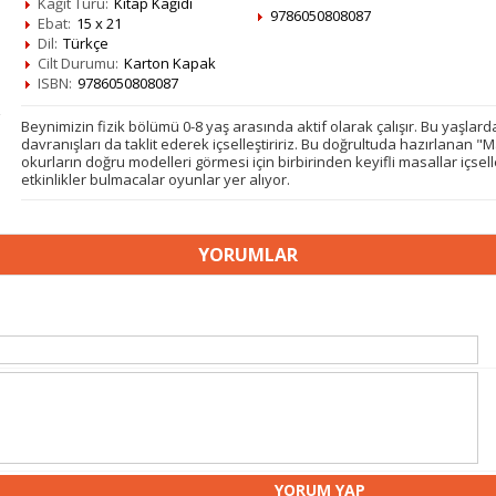
Kağıt Türü:
Kitap Kağıdı
9786050808087
Ebat:
15 x 21
Dil:
Türkçe
Cilt Durumu:
Karton Kapak
ISBN:
9786050808087
Beynimizin fizik bölümü 0-8 yaş arasında aktif olarak çalışır. Bu yaşla
davranışları da taklit ederek içselleştiririz. Bu doğrultuda hazırlanan "
okurların doğru modelleri görmesi için birbirinden keyifli masallar içselleş
etkinlikler bulmacalar oyunlar yer alıyor.
YORUMLAR