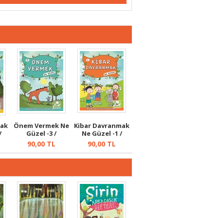
mak
Önem Vermek Ne
Kibar Davranmak
/
Güzel -3 /
Ne Güzel -1 /
.
Masallarla Gör...
Masallarla...
90,00
TL
90,00
TL