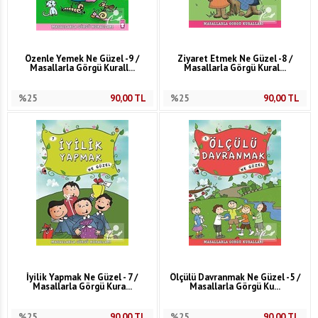
Özenle Yemek Ne Güzel -9 /
Ziyaret Etmek Ne Güzel -8 /
Masallarla Görgü Kurall...
Masallarla Görgü Kural...
%25
90,00
TL
%25
90,00
TL
İyilik Yapmak Ne Güzel - 7 /
Ölçülü Davranmak Ne Güzel -5 /
Masallarla Görgü Kura...
Masallarla Görgü Ku...
%25
90,00
TL
%25
90,00
TL