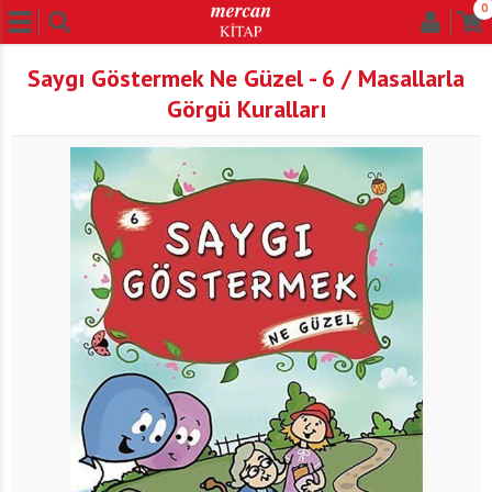
0
Saygı Göstermek Ne Güzel - 6 / Masallarla
Görgü Kuralları